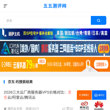
五五测评网


京东 的搜索结果
2026三大云厂商服务器VPS价格对比：
京
东
云/阿里云/腾讯云
国内云主机
阅读(307)
赞(
0
)

