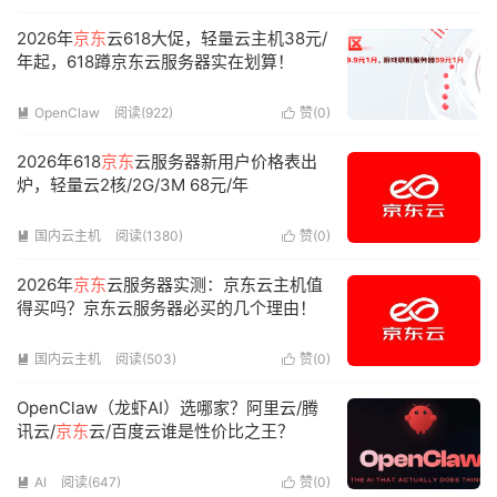
2026年
京东
云618大促，轻量云主机38元/
年起，618蹲京东云服务器实在划算！
OpenClaw
阅读(922)
赞(
0
)


2026年618
京东
云服务器新用户价格表出
炉，轻量云2核/2G/3M 68元/年
国内云主机
阅读(1380)
赞(
0
)


2026年
京东
云服务器实测：京东云主机值
得买吗？京东云服务器必买的几个理由！
国内云主机
阅读(503)
赞(
0
)


OpenClaw（龙虾AI）选哪家？阿里云/腾
讯云/
京东
云/百度云谁是性价比之王？
AI
阅读(647)
赞(
0
)

