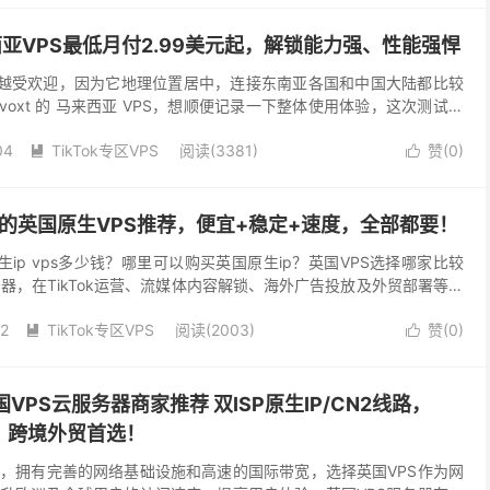
西亚VPS最低月付2.99美元起，解锁能力强、性能强悍
来越受欢迎，因为它地理位置居中，连接东南亚各国和中国大陆都比较
voxt 的 马来西亚 VPS，想顺便记录一下整体使用体验，这次测试的
la Lumpur），采用 AM...
04
TikTok专区VPS
阅读(3381)
赞(
0
)


用的英国原生VPS推荐，便宜+稳定+速度，全部都要！
生ip vps多少钱？哪里可以购买英国原生ip？英国VPS选择哪家比较
服务器，在TikTok运营、流媒体内容解锁、海外广告投放及外贸部署等场
比普通VPS，它能为您提供更...
12
TikTok专区VPS
阅读(2003)
赞(
0
)


国VPS云服务器商家推荐 双ISP原生IP/CN2线路，
好，跨境外贸首选！
，拥有完善的网络基础设施和高速的国际带宽，选择英国VPS作为网