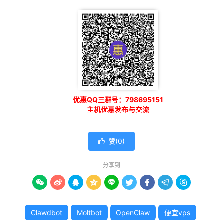
优惠QQ三群号：798695151
主机优惠发布与交流
赞(
0
)

分享到









Clawdbot
Moltbot
OpenClaw
便宜vps