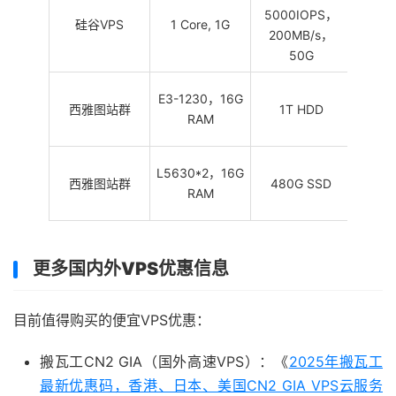
5000IOPS，
1IP/
硅谷VPS
1 Core, 1G
200MB/s，
50G
253
E3-1230，16G
西雅图站群
1T HDD
化VI
RAM
享
253
L5630*2，16G
西雅图站群
480G SSD
化VI
RAM
享
更多国内外VPS优惠信息
目前值得购买的便宜VPS优惠：
搬瓦工CN2 GIA（国外高速VPS）：《
2025年搬瓦工
最新优惠码，香港、日本、美国CN2 GIA VPS云服务