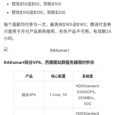
预充$50送$50，到账$100
预充$100送$100，到账$200
每个面额均可参与一次，最高充$165送$165；赠送代金券
只能用于月付产品新购使用，秒杀产品不可用，有效期24
小时。
RAKsmart硅谷VPS、西雅图站群服务器限时秒杀
产品
核心配置
系统盘
I
HDDStandard
5000IOPS，
1IP
硅谷VPS
1 Core, 1G
200MB/s，
BG
50G
HDDStandard