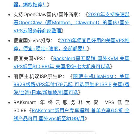
器，爆款推荐！
》
支持OpenClaw国内/国外商家：《
2026年支持快速部
署OpenClaw（原Moltbot、Clawdbot）的国内/国外
VPS云服务器商家整理
》
便宜国外vps推荐：《
2026年便宜且好用的美国VPS推
荐，便宜+稳定+速度，全部都要！
》
便宜美国VPS：《
RackNerd黑五促销 国外KVM 美国
VPS低至$10.99/年 美国/欧洲七大机房可以选
》
丽萨主机双ISP原生IP：《
丽萨主机LisaHost：美国
9929线路VPS年付179元起,可选原生IP ISPIP,美国/香
港/台湾/日本/新加坡/韩国可选
》
RAKsmart 年终云服务器大促 VPS低至
$0.99《
RAKsmart新用户专享福利 首单立享6.5折 全
线产品可用 国外vps低至$1.99/月
》