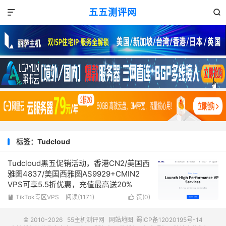
五五测评网


标签：Tudcloud
Tudcloud黑五促销活动，香港CN2/美国西
雅图4837/美国西雅图AS9929+CMIN2
VPS可享5.5折优惠，充值最高送20%
TikTok专区VPS
阅读(1171)
赞(
0
)


© 2010-2026
55主机测评网
网站地图
蜀ICP备12020195号-14