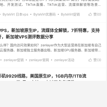
地、开发测试、TikTok直播、TikTok运营、流媒体解锁等场景。
年，主营香港、新加...
ByteVirt 日本vps
ByteVirt优惠码
ByteVirt促销
赞(
0
)

日本 TikTok vps
日本原生 vps
日本原生IP
加坡VPS，新加坡原生IP，流媒体全解锁，7折特惠，支持
，新加坡VPS测评数据分享
器怎么样？国内访问效果如何？zenlayer作为大型运营商在新加坡有自己
云服务器、新加坡独立服务器出租、新加坡GPU服务器、新加坡带宽
IP，解锁新加坡TikTok、...
zenlayer促销
zenlayer官网
zenlayer活动
赞(
3
)

服务器
新加坡TikTok
新加坡vps
新加坡云服务器
9929线路，美国原生IP，1GB内存/1TB流
/KVM，68元/月，支持48小时无条件退款
LisaHost丽萨主机美国9929线路Tiktok专用VPS，小众稀有A段
IP，ping0全绿，双ISP家宽住宅，IP纯净，解锁漂亮。支持Tiktok，
...
lisahost优惠码
TikTok vps
丽萨主机
赞(
0
)
