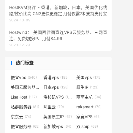
HostKVM测评 - 香港，新加坡，日本，美国优化线
路/性价比高 CN2更快更稳定 月付仅需7$ 支持支付宝
2024-10-09
Hostwind： 美国西雅图直连VPS云服务器、三网直
连、免费切换IP、月付$4.99
2023-12-29
热门标签
便宜vps
香港vps
美国vps
(540)
(185)
(175)
美国云服务器
日本vps
原生IP
(138)
(128)
(123)
LisaHost
洛杉矶VPS
丽萨主机
(117)
(102)
(94)
站群服务器
阿里云
raksmart
(81)
(79)
(79)
京东云
英国原生IP
家宽VPS
(74)
(67)
(65)
便宜服务器
新加坡vps
双ispip
(65)
(64)
(63)