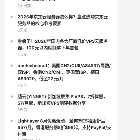
2小时前
2026年京东云服务器怎么样？盘点选购京东云
服务器的核心参考要素
3天前
卷疯了！2026年国内各大厂商低价VPS云服务
器，100元以内就能拿下年套餐
4天前
onetechcloud：美国CN2/CUII/AS4837/高防/
双ISP、香港CN2/CMI、英国双ISP、德国
AS9929，低至22元/月
5天前
荫云(YINNET):新加坡原生IP VPS，7折优惠，
$7/月起，新加坡VPS测评数据分享
6天前
Lightlayer 8月优惠活动，圣何塞E5独服折后
$57/月，香港服务器8折$96起，支持PayPal/支
付宝