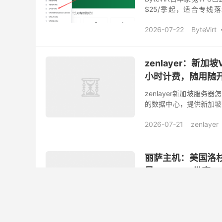
$25/季起，适合专线落
Bytevirt成立于2023
2026-07-22
ByteVirt
ByteVirt官网
便宜vps
日本家宽vps
zenlayer：新
小时计费，随用随开
zenlayer新加坡服务
的数据中心，提供新加坡
出租、AI业务等，新加坡原生
2026-07-21
zenlayer
便宜vps
新加坡GPU
新加坡原生ip
丽萨主机：美国洛杉矶
量/50Mbps带宽
丽萨主机美国VPS怎么样？
ip，全新双ISP原生住宅
Tiktok业务数据好。 Gbps
2026-07-20
LisaHost