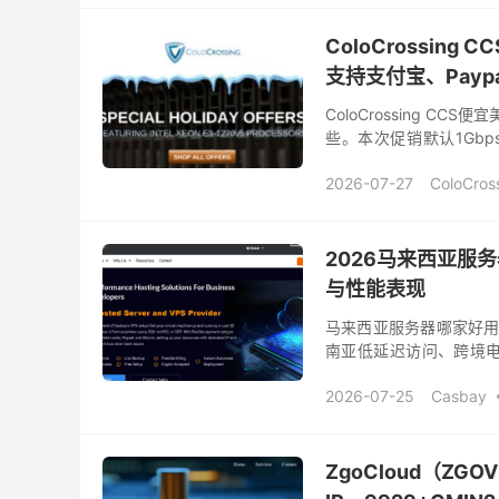
ColoCrossing
支持支付宝、Paypa
ColoCrossing 
些。本次促销默认1Gbps
宝、Paypal。 ColoCrossi
2026-07-27
ColoCros
ColoCrossing 官网
Co
ColoCrossing优惠码
美国便宜vps
2026马来西亚服
与性能表现
马来西亚服务器哪家好用
南亚低延迟访问、跨境电
GIA线路优化与灵活的按量
2026-07-25
Casbay
Casbay马来西亚
Ca
ZgoCloud（Z