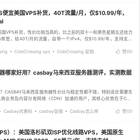
 CCS便宜美国VPS补货，40T流量/月，仅$10.99/年，
l
CCS便宜美国VPS补货，性价比相当高的，比之前的双十一和黑色星期五还给力
带宽，给40T/月的流量，自带一个IPv4，仅$10.99/年，支持支付
n...
sing
ColoCrossing vps
ColoCrossing 促销
赞(
0
)

loCrossing 美国vps
ColoCrossing优惠
ColoCrossing官网
ColoCrossing怎么样
便宜vps
务器哪家好用？casbay马来西亚服务器测评，实测数据
？CASBAY马来西亚服务器性价比与稳定性都不错，特别适合需要东
商业务及内容分发网络（CDN）加速的用户，其核心优势在于CN2
计费模式在2026年的网络环境下,服务器选...
Casbay优惠码
casbay促销
Casbay怎么样
赞(
0
)

sbay马来西亚ip
便宜vps
马来西亚原生IPCasbay
GOVPS）：美国洛杉矶双ISP优化线路VPS，美国原生