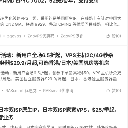
2+AMD EPYC 7002，52美元/年，支持支付
矶双ISP优化线路VPS上线，采用的是美国原生IP。在线路上有针对中国大
CN2 GIA、联通 9929、移动 CMIN2 等优质回程线路，相比普通
访问速度、稳定性和...
d
zgovps
ZgoVPS优惠码
ZgoVPS促销
赞(
0
)

原生IP
美国vps
美国原生IP
最新活动：新用户全场6.5折起，VPS主机2C/4G秒杀
服务器$29.9/月起,可选香港/日本/美国机房等机房
月最新活动，新用户全场6.5折起，领券下单最高减$50，VPS主机秒杀双
99/月起，美国独立服务器$29.9/月起，日本、香港独立服务器最低
精品CN2系列、多IP站...
RAKsmart 优惠券
RAKsmart优惠码
赞(
0
)

mart国外VPS
RAKsmart怎么样
RAKsmart活动
mart站群
多IP站群
大带宽服务器
物理服务器
美国vps
t：日本双ISP原生IP，日本双ISP家宽VPS，$25/季起，
运营业务
PS已正式上线开卖，日本家庭宽带IP，同时具备双ISP属性，纯净度极高。