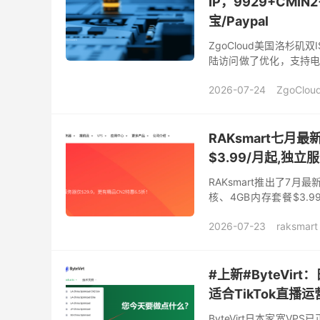
IP，9929+CMIN
宝/Paypal
ZgoCloud美国洛杉
陆访问做了优化，支持电信 
美国 VPS 更适合对国内
2026-07-24
ZgoClou
zgovps官网
便宜vps
RAKsmart七月
$3.99/月起,独立
RAKsmart推出了7
核、4GB内存套餐$3.
$49.9/月起，同时还针对
2026-07-23
raksmart
RAKsmart促销
Raks
RAKsmart秒杀
RAKs
#上新#ByteVir
适合TikTok直播
ByteVirt日本家宽V