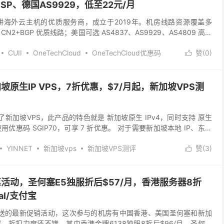
ISP、德国AS9929，低至22元/月
是一家深耕海外云主机的优质服务商，成立于2019年。机房线路资源覆盖多
N2+BGP 优质线路；美国可选 AS4837、AS9929、AS4809 高防
P 住...
CUII
OneTechCloud
OneTechCloud优惠码
赞(
0
)

neTechCloud活动
德国AS9929
美国CN2
香港CN2
香港vps
新加坡原生IP VPS，7折优惠，$7/月起，新加坡VPS测
线了新加坡VPS，此产品的特色就是 新加坡原生 IPv4，同时支持 原生
用优惠码 SGIP70，可享 7 折优惠。 对于需要新加坡本地 IP、东南
YINNET
新加坡vps
新加坡VPS测评
赞(
3
)

荫云优惠码
荫云促销
8月优惠活动，圣何塞E5独服折后$57/月，香港服务器8折
al/支付宝
layer推送的最新促销活动，这次参与的机房有中国香港、美国圣何塞和新加
，折扣力度还不错。其中香港金牌6138独服8折后$96/月，圣何塞