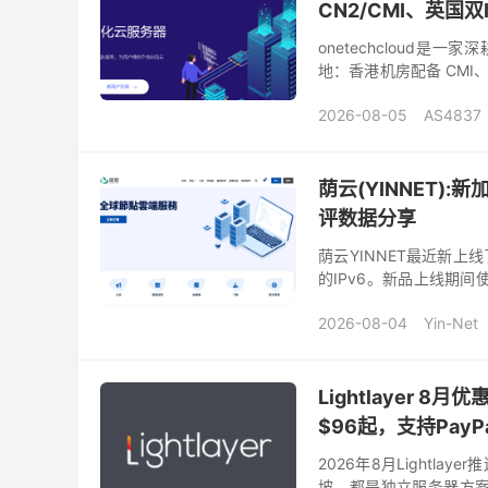
CN2/CMI、英国双
onetechcloud
地：香港机房配备 CMI、C
线路，原生静态 IP 与双 IS
2026-08-05
AS4837
onetechcloud官网
O
美国vps
英国双ISP
荫云(YINNET):
评数据分享
荫云YINNET最近新上
的IPv6。新品上线期间使
亚业...
2026-08-04
Yin-Net
新加坡原生ip
荫云
Lightlayer 
$96起，支持PayP
2026年8月Light
坡，都是独立服务器方案