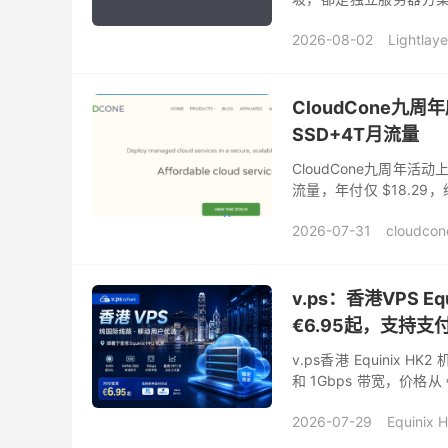
E5独服折后只要$57/月
2026-08-02
Lightla
Lightlayer官网
便宜v
美国服务器
香港服务
CloudCone九周
SSD+4T月流量
CloudCone九周年活动上
流量，年付仅 $18.
要的小伙伴可以看看！ Clou
2026-07-31
cloudcon
cloudcone优惠码
cl
Cloudcone怎么样
Cl
Cloudcone购买
便宜v
v.ps：香港VPS E
€6.95起，支持支付宝
v.ps香港 Equinix 
和 1Gbps 带宽，价格
内移动用户群体。加上支持
2026-07-29
Equinix 
便宜香港VPS
香港vp