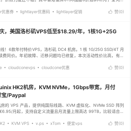
，还免费升级到50M优化带宽，...
yer优惠券
lightlayer优惠码
lightlayer促销
赞(
0
)

ps
圣何塞E5独服
新加坡服务器
新加坡独服
器
年庆，美国洛杉矶VPS低至$18.29/年，1核1G+25G
线！6款年付特价VPS，洛杉矶 DC4 机房。1 核 1G/25G SSD/4T 月
29，续费同价。年初故障、迁移问题均已修复，本次活动性价比高，有需
dCon...
e
cloudconevps
cloudcone优惠
赞(
0
)

oudcone促销
cloudcone好不好
CloudCone官网
oudcone教程
cloudcone网格星期一
CloudCone美国VPS
ps
美国vps
quinix HK2机房，KVM NVMe，1Gbps带宽，月付
/Paypal
HK2 机房的 VPS 产品，提供纯国际线路、KVM 虚拟化、NVMe SSD 阵列
从 €6.95/月起，支持自定义流量且月流量上限高达 99TB，比较适合国
支...
HK2
KVM VPS
v.ps
xTom
便宜vps
赞(
0
)

s
香港服务器