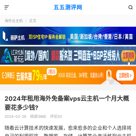
五五测评网


海外云主机
正文

2024年租用海外免备案vps云主机一个月大概
要花多少钱?
2024-02-29
阅读(968)
评论(0)
随着云计算技术的快速发展，愈来愈多的企业和个人选择将