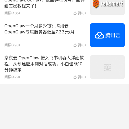
细实操教程来了！
阅读(465)
赞(
0
)

OpenClaw一个月多少钱？腾讯云
OpenClaw专属服务器低至7.33元/月
阅读(790)
赞(
0
)

京东云 OpenClaw 接入飞书机器人详细教
程：从创建应用到对话成功，小白也能10
分钟搞定
阅读(479)
赞(
0
)

OpenClaw Token是什么？阿里云免费
Token怎么领看这篇！
阅读(578)
赞(
0
)

逆势降价！京东云最高降16%，硬刚算力涨
价潮，国产云要变天了！