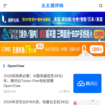
五五测评网


OpenClaw
2026采购季必看：AI服务器低至38元/
年，腾讯云Token Plan轻松部署
OpenClaw
阅读(163)
赞(
0
)

2026年京东云618大促，轻量云主机38元/