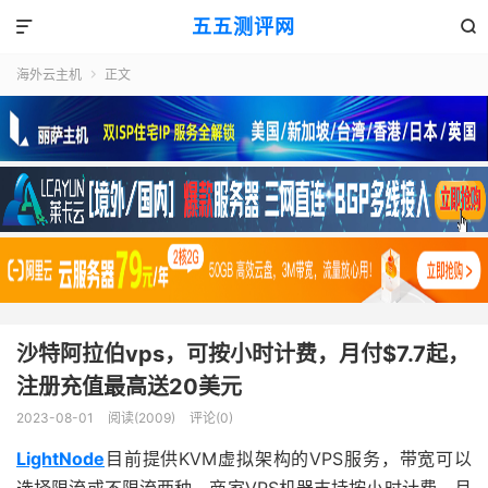
五五测评网


海外云主机
正文

沙特阿拉伯vps，可按小时计费，月付$7.7起，
注册充值最高送20美元
2023-08-01
阅读(2009)
评论(0)
LightNode
目前提供KVM虚拟架构的VPS服务，带宽可以