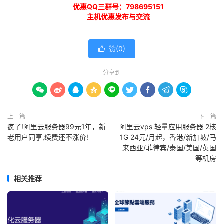
优惠QQ三群号：798695151
主机优惠发布与交流
赞(
0
)

分享到









上一篇
下一篇
疯了!阿里云服务器99元1年，新
阿里云vps 轻量应用服务器 2核
老用户同享,续费还不涨价!
1G 24元/月起，香港/新加坡/马
来西亚/菲律宾/泰国/美国/英国
等机房
相关推荐