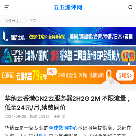
五五测评网


海外云主机
正文

华纳云香港CN2云服务器2H2G 2M 不限流量 ,
低至24元/月,续费同价
2024-09-25
阅读(2033)
评论(0)
华纳云是一家专业的
全球数据中心
基础服务提供商，总部在