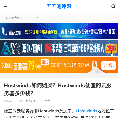
五五测评网


TikTok专区VPS
正文

Hostwinds如何购买？Hostwinds便宜的云服
务器多少钱？
2024-09-26
阅读(1193)
评论(0)
便宜的云服务器非Hostwinds莫属了，
Hostwinds
地处位于