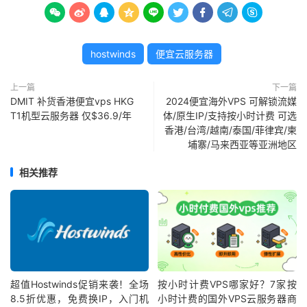









hostwinds
便宜云服务器
上一篇
下一篇
DMIT 补货香港便宜vps HKG
2024便宜海外VPS 可解锁流媒
T1机型云服务器 仅$36.9/年
体/原生IP/支持按小时计费 可选
香港/台湾/越南/泰国/菲律宾/柬
埔寨/马来西亚等亚洲地区
相关推荐
超值Hostwinds促销来袭！全场
按小时计费VPS哪家好？7家按
8.5折优惠，免费换IP，入门机
小时计费的国外VPS云服务器商