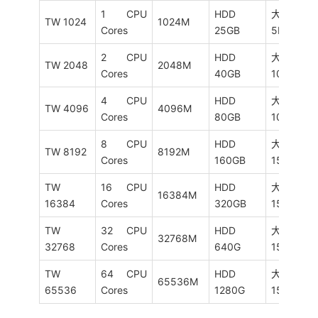
1 CPU
HDD
大陆优化
TW 1024
1024M
Cores
25GB
5M
2 CPU
HDD
大陆优化
TW 2048
2048M
Cores
40GB
10M
4 CPU
HDD
大陆优化
TW 4096
4096M
Cores
80GB
10M
8 CPU
HDD
大陆优化
TW 8192
8192M
Cores
160GB
15M
TW
16 CPU
HDD
大陆优化
16384M
16384
Cores
320GB
15M
TW
32 CPU
HDD
大陆优化
32768M
32768
Cores
640G
15M
TW
64 CPU
HDD
大陆优化
65536M
65536
Cores
1280G
15M