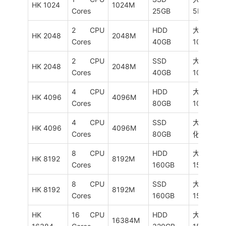
HK 1024
1024M
Cores
25GB
5M
2 CPU
HDD
大陆优化
HK 2048
2048M
Cores
40GB
10M
2 CPU
SSD
大陆优化
HK 2048
2048M
Cores
40GB
10M
4 CPU
HDD
大陆优化
HK 4096
4096M
Cores
80GB
10M
4 CPU
SSD
大陆优
HK 4096
4096M
Cores
80GB
化/10M
8 CPU
HDD
大陆优化
HK 8192
8192M
Cores
160GB
15M
8 CPU
SSD
大陆优化
HK 8192
8192M
Cores
160GB
15M
HK
16 CPU
HDD
大陆优化
16384M