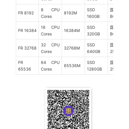
8 CPU
SSD
国际
FR 8192
8192M
Cores
160GB
BGP/25M
16 CPU
SSD
国际
FR 16384
16384M
Cores
320GB
BGP/25M
32 CPU
SSD
国际BGP
FR 32768
32768M
Cores
640GB
25M
FR
64 CPU
SSD
国际BGP
65536M
65536
Cores
1280GB
25M