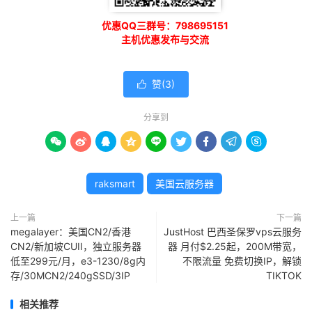
优惠QQ三群号：798695151
主机优惠发布与交流
赞(
3
)

分享到









raksmart
美国云服务器
上一篇
下一篇
megalayer：美国CN2/香港
JustHost 巴西圣保罗vps云服务
CN2/新加坡CUII，独立服务器
器 月付$2.25起，200M带宽，
低至299元/月，e3-1230/8g内
不限流量 免费切换IP，解锁
存/30MCN2/240gSSD/3IP
TIKTOK
相关推荐