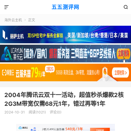
五五测评网


海外云主机
正文

2004年腾讯云双十一活动，超值秒杀爆款2核
2G3M带宽仅需68元1年，错过再等1年
2024-10-31
阅读(1021)
评论(0)