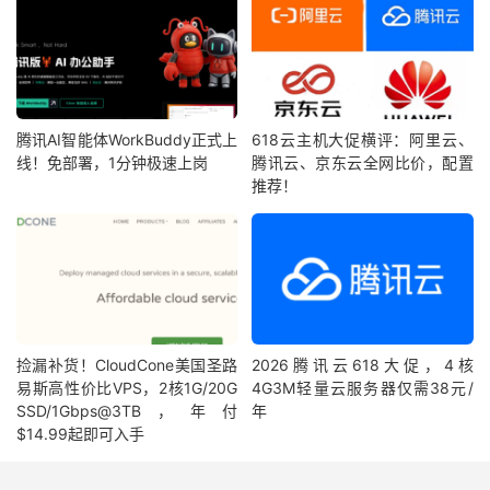
腾讯AI智能体WorkBuddy正式上
618云主机大促横评：阿里云、
线！免部署，1分钟极速上岗
腾讯云、京东云全网比价，配置
推荐！
捡漏补货！CloudCone美国圣路
2026腾讯云618大促，4核
易斯高性价比VPS，2核1G/20G
4G3M轻量云服务器仅需38元/
SSD/1Gbps@3TB，年付
年
$14.99起即可入手