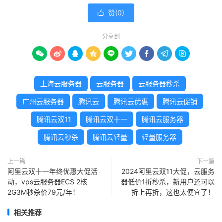
赞(
0
)

分享到









上海云服务器
云服务器
云服务器秒杀
广州云服务器
腾讯云
腾讯云优惠
腾讯云促销
腾讯云双11
腾讯云双十一
腾讯云服务器
腾讯云秒杀
腾讯云轻量
轻量服务器
上一篇
下一篇
阿里云双十一年终优惠大促活
2024阿里云双11大促，云服务
动，vps云服务器ECS 2核
器低价1折秒杀，新用户还可以
2G3M秒杀价79元/年！
折上再折，这也太便宜了！
相关推荐