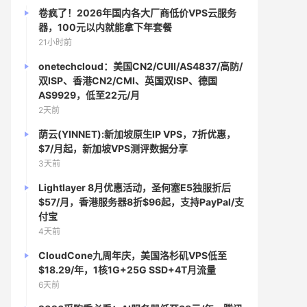
卷疯了！2026年国内各大厂商低价VPS云服务
器，100元以内就能拿下年套餐
21小时前
onetechcloud：美国CN2/CUII/AS4837/高防/
双ISP、香港CN2/CMI、英国双ISP、德国
AS9929，低至22元/月
2天前
荫云(YINNET):新加坡原生IP VPS，7折优惠，
$7/月起，新加坡VPS测评数据分享
3天前
Lightlayer 8月优惠活动，圣何塞E5独服折后
$57/月，香港服务器8折$96起，支持PayPal/支
付宝
4天前
CloudCone九周年庆，美国洛杉矶VPS低至
$18.29/年，1核1G+25G SSD+4T月流量
6天前