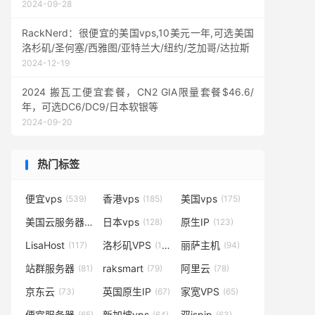
2024-09-28
RackNerd：很便宜的美国vps,10美元一年,可选美国
洛杉矶/圣何塞/西雅图/亚特兰大/纽约/芝加哥/达拉斯
2024-12-19
2024 搬瓦工便宜套餐，CN2 GIA限量套餐$46.6/
年，可选DC6/DC9/日本软银等
2024-09-20
热门标签
便宜vps
香港vps
美国vps
(539)
(185)
(175)
美国云服务器
日本vps
原生IP
(138)
(128)
(123)
LisaHost
洛杉矶VPS
丽萨主机
(117)
(102)
(94)
站群服务器
raksmart
阿里云
(81)
(79)
(78)
京东云
英国原生IP
家宽VPS
(73)
(67)
(65)
便宜服务器
新加坡vps
双ispip
(65)
(64)
(63)