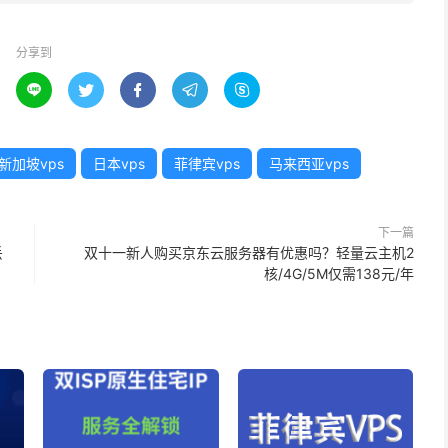
分享到





新加坡vps
日本vps
菲律宾vps
马来西亚vps
下一篇
丢
双十一新人购买京东云服务器有优惠吗？轻量云主机2
核/4G/5M仅需138元/年