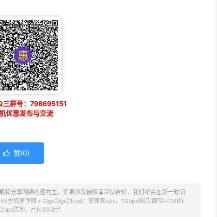
三群号：798695151
机优惠发布与交流
赞(
0
)

载和分享网络内容为主，如果涉及侵权请尽快告知，我们将会在第一时间
。
55主机测评网
»
GigsGigsCloud：菲律宾vps，1Gbps端口/国际+CMI线
Gbps防御，月付$9.8起