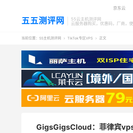
京东云
五五测评网
55云主机测评网
云服务器购买，优惠码，厂商，
当前位置：
55主机测评网
TikTok专区VPS
正文


GigsGigsCloud：菲律宾v