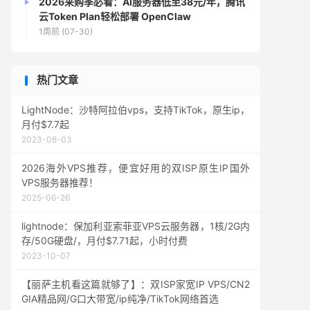
2026采购季必看：AI服务器低至38元/年，腾讯
云Token Plan轻松部署 OpenClaw
1周前 (07-30)
热门文章
LightNode：沙特阿拉伯vps，支持TikTok，原生ip，
月付$7.7起
2023-08-03
2026海外VPS推荐，便宜好用的双ISP原生IP国外
VPS服务器推荐！
2025-06-26
lightnode：保加利亚索菲亚VPS云服务器，1核/2G内
存/50G硬盘/，月付$7.71起，小时付费
2023-10-07
【丽萨主机看这篇就够了】：双ISP家宽IP VPS/CN2
GIA精品网/G口大带宽/ip纯净/TikTok网络首选