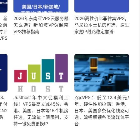
S，新
2026年东南亚VPS云服务器
2026高性价比菲律宾VPS，
全解
怎么选？新加坡VPS/越南
马尼拉本土机房可选，原生
时计
VPS推荐指南
家宽IP线路稳定靠谱
PS
PS、
Justhost年中大促福利上
ZgoVPS：低至12.9美元/
年付
线！VPS最高立减45%，香
年，硬件性能拉满！香港、
N2
港、美国、日本等15个机房
日本、美国多条优化线路可
路
任选，无流量上限限制，支
选，流畅解锁各类流媒体平
持一键免费更换IP
台