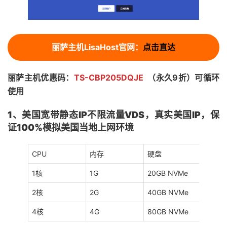
丽萨主机LisaHost官网：
点击直达
丽萨主机优惠码：
TS-CBP205DQJE
（永久9折）可循环
使用
1、美国宽带静态IP不限流量VDS，真实美国IP，保
证100%模拟美国当地上网环境
CPU
内存
硬盘
流量
1核
1G
20GB NVMe
无限
2核
2G
40GB NVMe
无限
4核
4G
80GB NVMe
无限