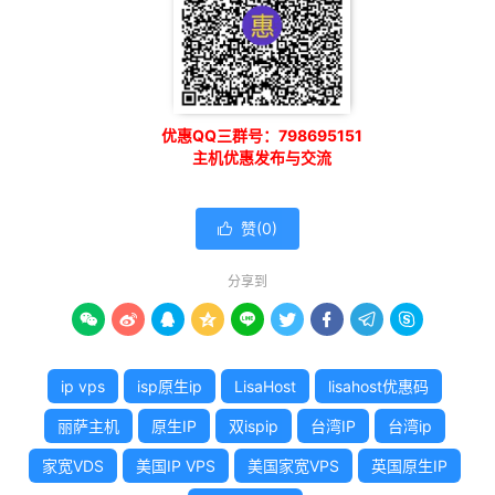
优惠QQ三群号：798695151
主机优惠发布与交流
赞(
0
)

分享到









ip vps
isp原生ip
LisaHost
lisahost优惠码
丽萨主机
原生IP
双ispip
台湾IP
台湾ip
家宽VDS
美国IP VPS
美国家宽VPS
英国原生IP