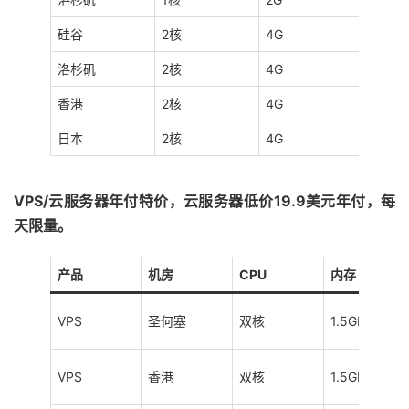
硅谷
2核
4G
40G S
洛杉矶
2核
4G
40G S
香港
2核
4G
40G S
日本
2核
4G
40G S
VPS/云服务器年付特价，云服务器低价19.9美元年付，每
天限量。
产品
机房
CPU
内存
VPS
圣何塞
双核
1.5GB
VPS
香港
双核
1.5GB