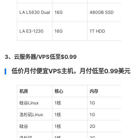
LA L5630 Dual
16G
480GB SSD
1个默认
LA E3-1230
16G
1T HDD
1个默认
3、云服务器/VPS低至$0.99
低价月付便宜VPS主机，月付低至0.99美元
机房
核心
内存
硬盘
硅谷Linux
1核
1G
25G 
洛杉矶Linux
1核
1G
25G 
硅谷
1核
2G
40G S
洛杉矶
1核
2G
40G S