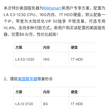
本次特价美国服务器为
RAKsmart
新用户专享方案，配置为
LA E3-1230 CPU、16G内存、1T HDD硬盘，默认配备一
个IP，带宽为大陆优化VIP 50独享 不限流量，可选专用
VLAN，支持多种付款方式。新用户购买该配置的美国服务
器，仅需$9.9/月，性价比超高！
方案
内存
硬盘
IP
LA E3-1230
16G
1T HDD
1个
2、爆款
美国服务器
限量秒杀
方案
内存
硬盘
IP
LA I3-2120
8G
1T HDD
1个默认