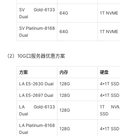
SV Gold-6133
64G
1T NVME
Dual
SV Platinum-8168
64G
1T NVME
Dual
（2）10G口服务器优惠方案
方案
内存
硬盘
LA E5-2630 Dual
128G
4*1T SSD
LA E5-2697 Dual
128G
4*1T SSD
LA Gold-6133
1T NVME+4*1T
128G
Dual
SSD
LA Platinum-8168
128G
4*1T SSD
Dual