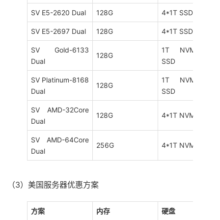
SV E5-2620 Dual
128G
4*1T SSD
SV E5-2697 Dual
128G
4*1T SSD
SV Gold-6133
1T NVME+4*1T
128G
Dual
SSD
SV Platinum-8168
1T NVME+4*1T
128G
Dual
SSD
SV AMD-32Core
128G
4*1T NVME
Dual
SV AMD-64Core
256G
4*1T NVME
Dual
（3）美国服务器优惠方案
方案
内存
硬盘