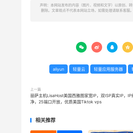
声明：本网站发布的内容（图片、视频和文字）以原创、转
删除。文章观点不代表本网站立场，如需处理请联系客服




aliyun
轻量云
轻量应用服务器
上一篇
丽萨主机LisaHost美国西雅图家宽IP，双ISP真实IP，IP
净，25端口开放，优质美国Tiktok vps
相关推荐