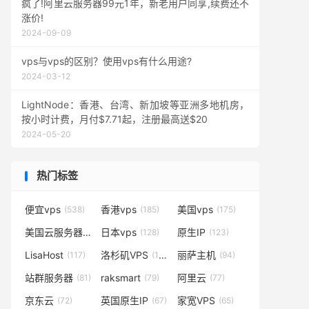
疯了!阿里云服务器99元1年，新老用户同享,续费还不
涨价!
2024-09-09
vps与vps的区别？使用vps有什么用途?
2024-03-12
LightNode：香港、台湾、新加坡等亚洲多地机房，
按小时计费，月付$7.71起，注册最高送$20
2024-05-20
热门标签
便宜vps
香港vps
美国vps
(538)
(185)
(175)
美国云服务器
日本vps
原生IP
(138)
(128)
(123)
LisaHost
洛杉矶VPS
丽萨主机
(117)
(102)
(94)
站群服务器
raksmart
阿里云
(81)
(79)
(77)
京东云
英国原生IP
家宽VPS
(72)
(67)
(65)