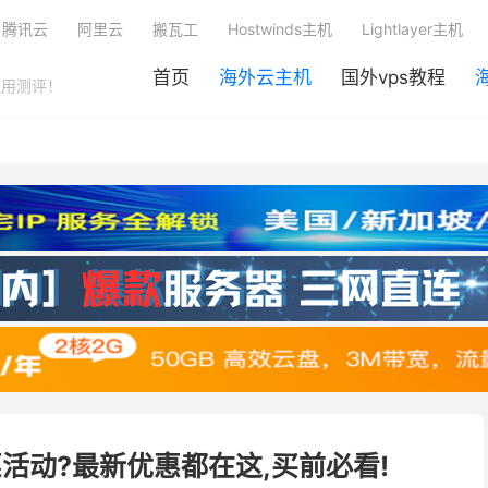
腾讯云
阿里云
搬瓦工
Hostwinds主机
Lightlayer主机
首页
海外云主机
国外vps教程
使用测评！
惠活动?最新优惠都在这,买前必看!