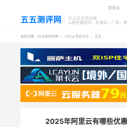
京东云
五五测评网
55云主机测评网
云服务器购买，优惠码，厂商，
当前位置：
55主机测评网
TikTok专区VPS
正文


2025年阿里云有哪些优