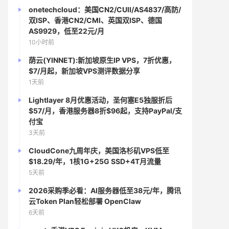
onetechcloud：美国CN2/CUII/AS4837/高防/
双ISP、香港CN2/CMI、英国双ISP、德国
AS9929，低至22元/月
10小时前
荫云(YINNET):新加坡原生IP VPS，7折优惠，
$7/月起，新加坡VPS测评数据分享
1天前
Lightlayer 8月优惠活动，圣何塞E5独服折后
$57/月，香港服务器8折$96起，支持PayPal/支
付宝
3天前
CloudCone九周年庆，美国洛杉矶VPS低至
$18.29/年，1核1G+25G SSD+4T月流量
5天前
2026采购季必看：AI服务器低至38元/年，腾讯
云Token Plan轻松部署 OpenClaw
6天前