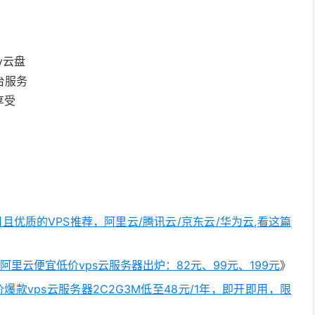
ry云盘
台服务
享受
用且优质的VPS推荐，阿里云/腾讯云/京东云/华为云,看这篇
年阿里云便宜低价vps云服务器出炉：82元、99元、199元
》
价爆款vps云服务器2C2G3M低至48元/1年，即开即用，限