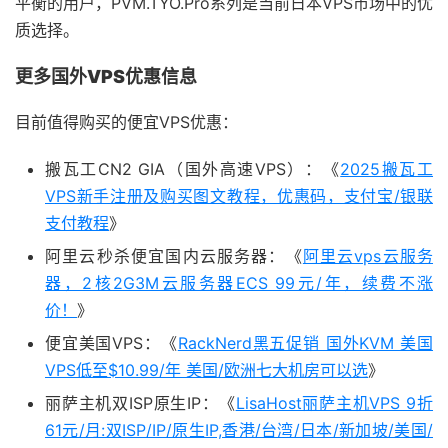
平衡的用户，PVM.TYO.Pro系列是当前日本VPS市场中的优
质选择。
更多国外VPS优惠信息
目前值得购买的便宜VPS优惠：
搬瓦工CN2 GIA（国外高速VPS）：《
2025搬瓦工
VPS新手注册及购买图文教程，优惠码，支付宝/银联
支付教程
》
阿里云秒杀便宜国内云服务器：《
阿里云vps云服务
器，2核2G3M云服务器ECS 99元/年，续费不涨
价！
》
便宜美国VPS：《
RackNerd黑五促销 国外KVM 美国
VPS低至$10.99/年 美国/欧洲七大机房可以选
》
丽萨主机双ISP原生IP：《
LisaHost丽萨主机VPS 9折
61元/月:双ISP/IP/原生IP,香港/台湾/日本/新加坡/美国/