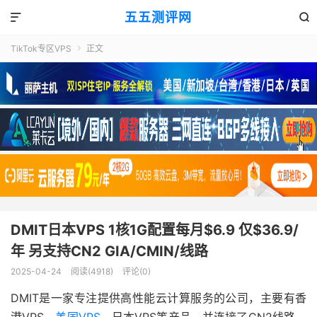
五五测评网


TikTok专区VPS
正文

DMIT日本VPS 1核1G配置每月$6.9 仅$36.9/
年 另支持CN2 GIA/CMIN/线路
2025-04-24
阅读(4918)
评论(0)
DMIT是一家专注提供高性能云计算服务的公司，主要有香