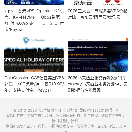
v.ps：香港VPS Equinix HK2机
2026三大云厂商服务器VPS价格
房，KVM NVMe，1Gbps带宽，
对比：京东云/阿里云/腾讯云
月付€6.95起，支持支付
宝/Paypal
ColoCrossing CCS便宜美国VPS
2026马来西亚服务器哪家好用？
补货，40T流量/月，仅$10.99/
casbay马来西亚服务器测评，实
年，支持支付宝、Paypal
测数据与性能表现
© 2010-2026
55主机测评网
网站地图
蜀ICP备12020195号-14
本站所有软件信息来自互联网，版权归原著所有。如有侵权，敬请来信告知，
我们将及时撤销！
本站不销售产品、不代购、不提供技术支持，仅分享信息，请遵纪守法、文明
上网。