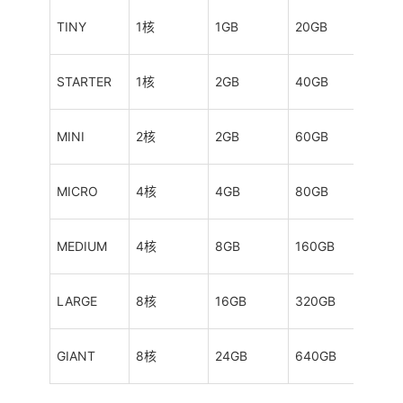
TINY
1核
1GB
20GB
300
STARTER
1核
2GB
40GB
500
MINI
2核
2GB
60GB
100
MICRO
4核
4GB
80GB
200
MEDIUM
4核
8GB
160GB
300
LARGE
8核
16GB
320GB
500
GIANT
8核
24GB
640GB
100