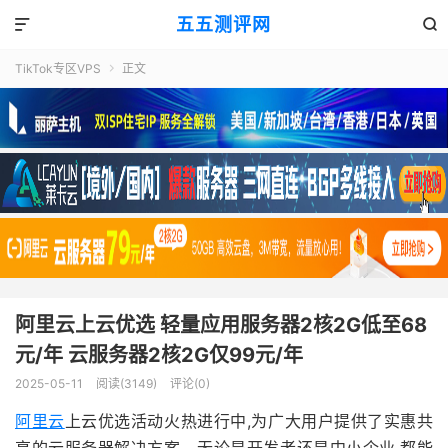
五五测评网


TikTok专区VPS
正文

阿里云上云优选 轻量应用服务器2核2G低至68
元/年 云服务器2核2G仅99元/年
2025-05-11
阅读(3149)
评论(0)
阿里云
上云优选活动火热进行中,为广大用户提供了实惠共