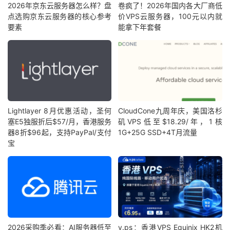
2026年京东云服务器怎么样？盘
卷疯了！2026年国内各大厂商低
点选购京东云服务器的核心参考
价VPS云服务器，100元以内就
要素
能拿下年套餐
Lightlayer 8月优惠活动，圣何
CloudCone九周年庆，美国洛杉
塞E5独服折后$57/月，香港服务
矶VPS低至$18.29/年，1核
器8折$96起，支持PayPal/支付
1G+25G SSD+4T月流量
宝
2026采购季必看：AI服务器低至
v.ps：香港VPS Equinix HK2机