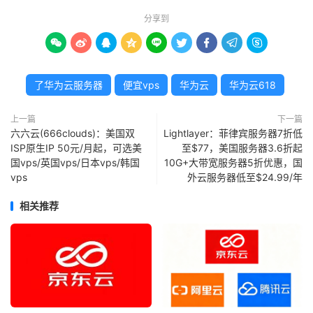
分享到









了华为云服务器
便宜vps
华为云
华为云618
上一篇
下一篇
六六云(666clouds)：美国双
Lightlayer：菲律宾服务器7折低
ISP原生IP 50元/月起，可选美
至$77，美国服务器3.6折起
国vps/英国vps/日本vps/韩国
10G+大带宽服务器5折优惠，国
vps
外云服务器低至$24.99/年
相关推荐