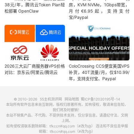
38元/年，腾讯云Token Plan轻
房，KVM NVMe，1Gbps带宽，
松部署 OpenClaw
月付€6.95起，支持支付
宝/Paypal
2026三大云厂商服务器VPS价格
ColoCrossing CCS便宜美国VPS
对比：京东云/阿里云/腾讯云
补货，40T流量/月，仅$10.99/
年，支持支付宝、Paypal
© 2010-2026
55主机测评网
网站地图
蜀ICP备12020195号-14
本站所有软件信息来自互联网，版权归原著所有。如有侵权，敬请来信告知，
我们将及时撤销！
本站不销售产品、不代购、不提供技术支持，仅分享信息，请遵纪守法、文明
上网。
如有侵权请联系删除邮箱：tfkccn#qq.com（#改为@） 违法和不良信息举报
邮箱：tfkccn#qq.com（#改为@）