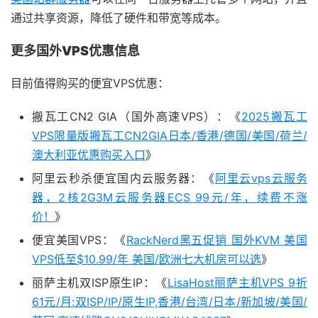
通过共享资源，降低了硬件和带宽等成本。
更多国外VPS优惠信息
目前值得购买的便宜VPS优惠：
搬瓦工CN2 GIA（国外高速VPS）：《
2025搬瓦工
VPS限量版搬瓦工CN2GIA日本/香港/德国/美国/荷兰/
澳大利亚优惠购买入口
》
阿里云秒杀便宜国内云服务器：《
阿里云vps云服务
器，2核2G3M云服务器ECS 99元/年，续费不涨
价！
》
便宜美国VPS：《
RackNerd黑五促销 国外KVM 美国
VPS低至$10.99/年 美国/欧洲七大机房可以选
》
丽萨主机双ISP原生IP：《
LisaHost丽萨主机VPS 9折
61元/月:双ISP/IP/原生IP,香港/台湾/日本/新加坡/美国/