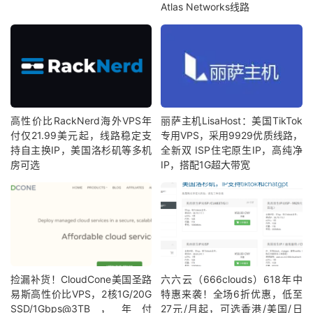
Atlas Networks线路
高性价比RackNerd海外VPS年
丽萨主机LisaHost：美国TikTok
付仅21.99美元起，线路稳定支
专用VPS，采用9929优质线路，
持自主换IP，美国洛杉矶等多机
全新双 ISP住宅原生IP，高纯净
房可选
IP，搭配1G超大带宽
捡漏补货！CloudCone美国圣路
六六云（666clouds）618年中
易斯高性价比VPS，2核1G/20G
特惠来袭！全场6折优惠，低至
SSD/1Gbps@3TB，年付
27元/月起，可选香港/美国/日