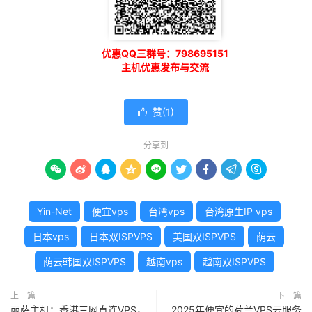
优惠QQ三群号：798695151
主机优惠发布与交流
赞(
1
)

分享到









Yin-Net
便宜vps
台湾vps
台湾原生IP vps
日本vps
日本双ISPVPS
美国双ISPVPS
荫云
荫云韩国双ISPVPS
越南vps
越南双ISPVPS
上一篇
下一篇
丽萨主机：香港三网直连VPS，
2025年便宜的荷兰VPS云服务