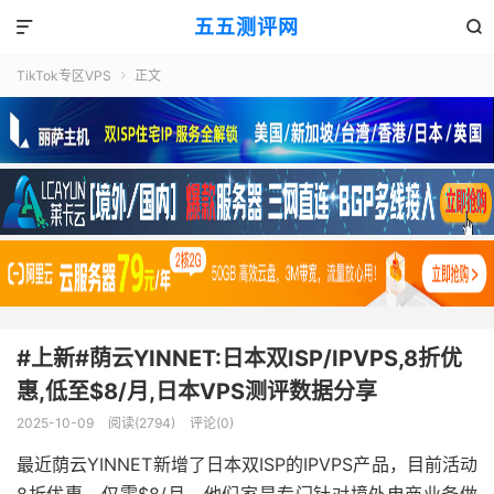
五五测评网


TikTok专区VPS
正文

#上新#荫云YINNET:日本双ISP/IPVPS,8折优
惠,低至$8/月,日本VPS测评数据分享
2025-10-09
阅读(2794)
评论(0)
最近荫云YINNET新增了日本双ISP的IPVPS产品，目前活动