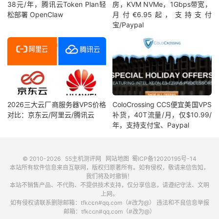
38元/年，腾讯云Token Plan轻
房，KVM NVMe，1Gbps带宽，
松部署 OpenClaw
月付€6.95起，支持支付
宝/Paypal
2026三大云厂商服务器VPS价格
ColoCrossing CCS便宜美国VPS
对比：京东云/阿里云/腾讯云
补货，40T流量/月，仅$10.99/
年，支持支付宝、Paypal
© 2010-2026
55主机测评网
网站地图
蜀ICP备12020195号-14
本站所有软件信息来自互联网，版权归原著所有。如有侵权，敬请来信告知，
我们将及时撤销！
本站不销售产品、不代购、不提供技术支持，仅分享信息，请遵纪守法、文明
上网。
如有侵权请联系删除邮箱：tfkccn#qq.com（#改为@） 违法和不良信息举报
邮箱：tfkccn#qq.com（#改为@）