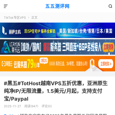
五五测评网


TikTok专区VPS
正文

#黑五#TotHost越南VPS五折优惠，亚洲原生
纯净IP/无限流量，1.5美元/月起，支持支付
宝/Paypal
2025-11-27
阅读(947)
评论(0)