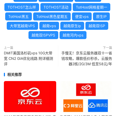
TOTHOST怎么样
TOTHOST活动
TotHost网格星期一
TotHost黑五
TotHost黑色星期五
便宜vps
原生IP
大带宽越南VPS
越南vps
越南原生ip
越南双ISP
越南双ISPVPS
越南河内vps
上一篇
下一篇
DMIT美国洛杉矶vps 10G大带
手慢无！京东云服务器双十一省
宽 CN2 GIA优化线路 附详细测
钱攻略，爆款低价秒杀，云服务
评
器2核/2G/3M 低至58元/年
相关推荐