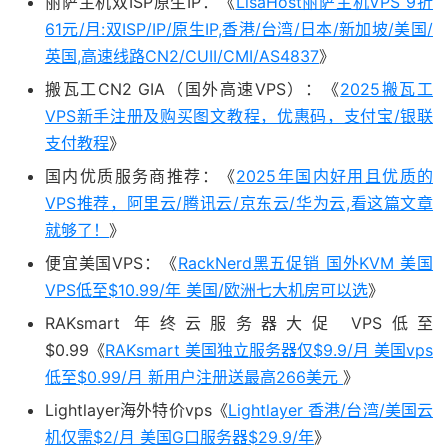
丽萨主机双ISP原生IP：《
LisaHost丽萨主机VPS 9折
61元/月:双ISP/IP/原生IP,香港/台湾/日本/新加坡/美国/
英国,高速线路CN2/CUII/CMI/AS4837
》
搬瓦工CN2 GIA（国外高速VPS）：《
2025搬瓦工
VPS新手注册及购买图文教程，优惠码，支付宝/银联
支付教程
》
国内优质服务商推荐：《
2025年国内好用且优质的
VPS推荐，阿里云/腾讯云/京东云/华为云,看这篇文章
就够了！
》
便宜美国VPS：《
RackNerd黑五促销 国外KVM 美国
VPS低至$10.99/年 美国/欧洲七大机房可以选
》
RAKsmart 年终云服务器大促 VPS低至
$0.99《
RAKsmart 美国独立服务器仅$9.9/月 美国vps
低至$0.99/月 新用户注册送最高266美元
》
Lightlayer海外特价vps《
Lightlayer 香港/台湾/美国云
机仅需$2/月 美国G口服务器$29.9/年
》