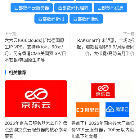
西部数码云服务器
西部数码代理商
西部数码优惠
西部数码折扣
西部数码活动
上一篇
下一篇
六六云(666clouds)新增德国原
RAKsmart年末钜惠，全场2折
生IP VPS，支持tiktok，60元/
起，爆款独服$59.9/月续费同
月，另有香港CMI/美国双ISP/日
价，大带宽/高防首月半价
本软银/韩国原生IP等
相关推荐
2026年京东云服务器怎么样？盘
卷疯了！2026年国内各大厂商低
点选购京东云服务器的核心参考
价VPS云服务器，100元以内就
要素
能拿下年套餐