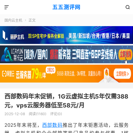
五五测评网


国内云主机
正文

西部数码年末促销，1G云虚拟主机5年仅需388
元，vps云服务器低至58元/月
2025-12-08
阅读(1160)
评论(0)
2025年末将至，
西部数码
推出了年末钜惠活动，云服务