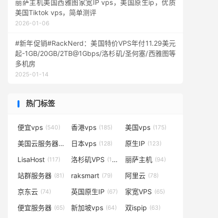
丽萨主机美国西雅图家宽IP vps，美国原生ip，优质
美国Tiktok vps，简单测评
2026-01-06
#新年促销#RackNerd：美国特价VPS年付11.29美元
起-1GB/20GB/2TB@1Gbps/洛杉矶/圣何塞/西雅图等
多机房
2025-01-14
热门标签
便宜vps
香港vps
美国vps
(540)
(185)
(175)
美国云服务器
日本vps
原生IP
(138)
(128)
(123)
LisaHost
洛杉矶VPS
丽萨主机
(117)
(102)
(94)
站群服务器
raksmart
阿里云
(81)
(79)
(78)
京东云
英国原生IP
家宽VPS
(74)
(67)
(65)
便宜服务器
新加坡vps
双ispip
(65)
(64)
(63)