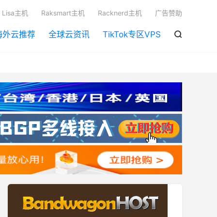

Lisa主机
Raksmart主机
Racknerd主机
广告赞助
海外云推荐
全球云资讯
TikTok专区VPS
