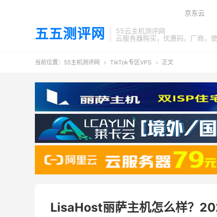
京东云
五五测评网
55云主机测评网
云服务器购买，优惠码，厂商，
当前位置：
55主机测评网
TikTok专区VPS
正文


LisaHost丽萨主机怎么样？2