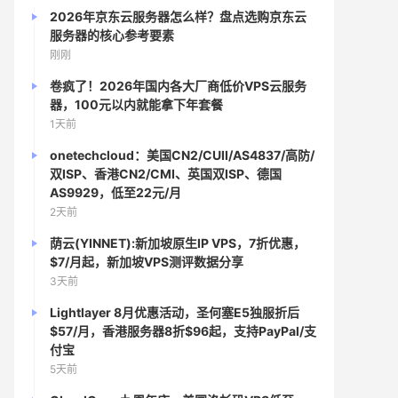
2026年京东云服务器怎么样？盘点选购京东云
服务器的核心参考要素
刚刚
卷疯了！2026年国内各大厂商低价VPS云服务
器，100元以内就能拿下年套餐
1天前
onetechcloud：美国CN2/CUII/AS4837/高防/
双ISP、香港CN2/CMI、英国双ISP、德国
AS9929，低至22元/月
2天前
荫云(YINNET):新加坡原生IP VPS，7折优惠，
$7/月起，新加坡VPS测评数据分享
3天前
Lightlayer 8月优惠活动，圣何塞E5独服折后
$57/月，香港服务器8折$96起，支持PayPal/支
付宝
5天前