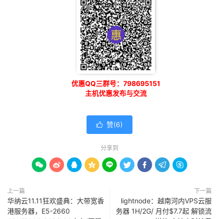
优惠QQ三群号：798695151
主机优惠发布与交流
赞(
6
)

分享到









上一篇
下一篇
华纳云11.11狂欢盛典：大带宽香
lightnode：越南河内VPS云服
港服务器，E5-2660
务器 1H/2G/ 月付$7.7起 解锁流