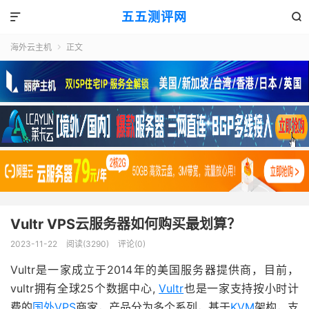
五五测评网


海外云主机
正文

Vultr VPS云服务器如何购买最划算？
2023-11-22
阅读(3290)
评论(0)
Vultr是一家成立于2014年的美国服务器提供商，目前，
vultr拥有全球25个数据中心,
Vultr
也是一家支持按小时计
费的
国外VPS
商家，产品分为多个系列，基于
KVM
架构，支