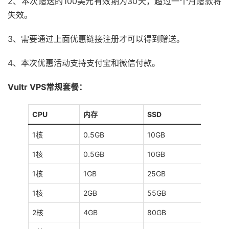
2、本次赠送的100美元有效期为30天，超过一个月赠款将
失效。
3、需要通过上面优惠链接注册才可以得到赠送。
4、本次优惠活动支持支付宝和微信付款。
Vultr VPS常规套餐：
CPU
内存
SSD
流
1核
0.5GB
10GB
50
1核
0.5GB
10GB
50
1核
1GB
25GB
1TB
1核
2GB
55GB
2TB
2核
4GB
80GB
3T