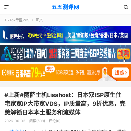
五五测评网


TikTok专区VPS
正文

#上新#丽萨主机Lisahost：日本双ISP原生住
宅家宽IP大带宽VDS，IP质量高，9折优惠，完
美解锁日本本土服务和流媒体
2026-06-03
阅读(509)
评论(0)