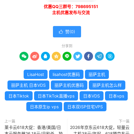
优惠QQ三群号：798695151
主机优惠发布与交流
赞(
0
)

分享到









LisaHost
lisahost优惠码
丽萨主机
丽萨主机 日本VDS
丽萨主机优惠码
丽萨主机怎么样
日本Tiktok
日本TikTok直播vps
日本VDS
日本vps
日本原生ip vps
日本双ISP住宅VPS
上一篇
下一篇
莱卡云618大促：香港/美国/日
2026年京东云618大促，轻量云
本云服务器26.18元/月秒杀，独
主机38元/年起，618蹲京东云