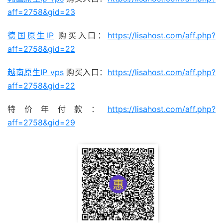
aff=2758&gid=23
德国原生IP
购买入口：
https://lisahost.com/aff.php?
aff=2758&gid=22
越南原生IP vps
购买入口：
https://lisahost.com/aff.php?
aff=2758&gid=22
特价年付款：
https://lisahost.com/aff.php?
aff=2758&gid=29