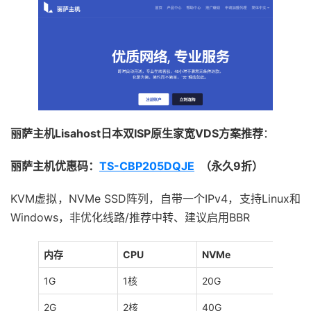
丽萨主机Lisahost日本双ISP原生家宽VDS方案推荐
：
丽萨主机优惠码：
TS-CBP205DQJE
（永久9折）
KVM虚拟，NVMe SSD阵列，自带一个IPv4，支持Linux和
Windows，非优化线路/推荐中转、建议启用BBR
内存
CPU
NVMe
流量
1G
1核
20G
3T/月
2G
2核
40G
8T/月