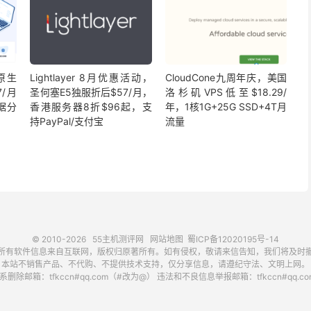
坡原生
Lightlayer 8月优惠活动，
CloudCone九周年庆，美国
7/月
圣何塞E5独服折后$57/月，
洛杉矶VPS低至$18.29/
据分
香港服务器8折$96起，支
年，1核1G+25G SSD+4T月
持PayPal/支付宝
流量
© 2010-2026
55主机测评网
网站地图
蜀ICP备12020195号-14
所有软件信息来自互联网，版权归原著所有。如有侵权，敬请来信告知，我们将及时
本站不销售产品、不代购、不提供技术支持，仅分享信息，请遵纪守法、文明上网。
删除邮箱：tfkccn#qq.com（#改为@） 违法和不良信息举报邮箱：tfkccn#qq.c