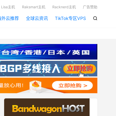

Lisa主机
Raksmart主机
Racknerd主机
广告赞助
海外云推荐
全球云资讯
TikTok专区VPS
