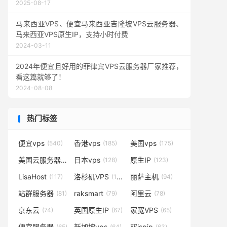
2025-08-17
马来西亚VPS、便宜马来西亚吉隆坡VPS云服务器、
马来西亚VPS原生IP，支持小时付费
2024-03-11
2024年便宜且好用的菲律宾VPS云服务器厂家推荐，
看这篇就够了！
2024-08-08
热门标签
便宜vps
香港vps
美国vps
(540)
(185)
(175)
美国云服务器
日本vps
原生IP
(138)
(128)
(123)
LisaHost
洛杉矶VPS
丽萨主机
(117)
(102)
(94)
站群服务器
raksmart
阿里云
(81)
(79)
(78)
京东云
英国原生IP
家宽VPS
(74)
(67)
(65)
便宜服务器
新加坡vps
双ispip
(65)
(64)
(63)