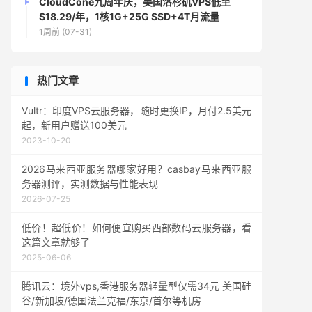
CloudCone九周年庆，美国洛杉矶VPS低至
$18.29/年，1核1G+25G SSD+4T月流量
1周前 (07-31)
热门文章
Vultr：印度VPS云服务器，随时更换IP，月付2.5美元
起，新用户赠送100美元
2023-10-20
2026马来西亚服务器哪家好用？casbay马来西亚服
务器测评，实测数据与性能表现
2026-07-25
低价！超低价！如何便宜购买西部数码云服务器，看
这篇文章就够了
2025-06-06
腾讯云：境外vps,香港服务器轻量型仅需34元 美国硅
谷/新加坡/德国法兰克福/东京/首尔等机房