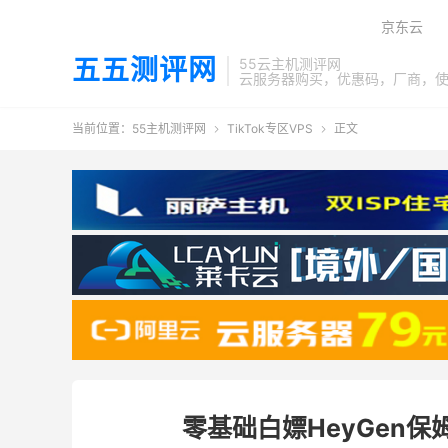
京东云
五五测评网
55云主机测评网
云服务器购买，优惠码，厂商，
当前位置：
55主机测评网
TikTok专区VPS
正文


零基础白嫖HeyGen