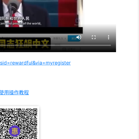
sid=rewardful&via=myregister
n使用操作教程