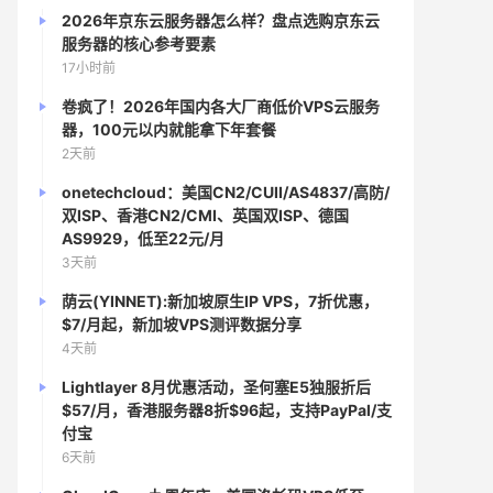
2026年京东云服务器怎么样？盘点选购京东云
服务器的核心参考要素
17小时前
卷疯了！2026年国内各大厂商低价VPS云服务
器，100元以内就能拿下年套餐
2天前
onetechcloud：美国CN2/CUII/AS4837/高防/
双ISP、香港CN2/CMI、英国双ISP、德国
AS9929，低至22元/月
3天前
荫云(YINNET):新加坡原生IP VPS，7折优惠，
$7/月起，新加坡VPS测评数据分享
4天前
Lightlayer 8月优惠活动，圣何塞E5独服折后
$57/月，香港服务器8折$96起，支持PayPal/支
付宝
6天前