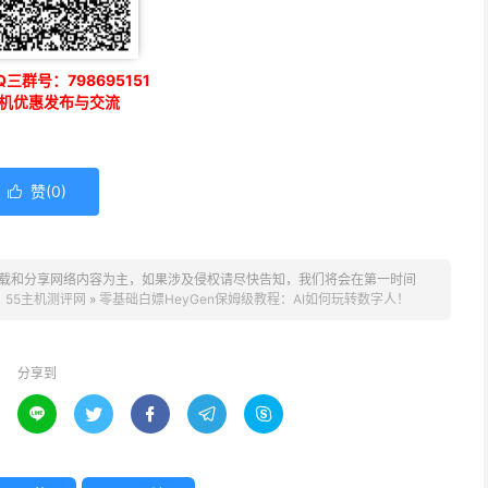
三群号：798695151
机优惠发布与交流
赞(
0
)

载和分享网络内容为主，如果涉及侵权请尽快告知，我们将会在第一时间
。
55主机测评网
»
零基础白嫖HeyGen保姆级教程：AI如何玩转数字人！
分享到




