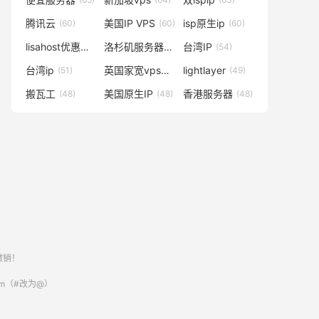
腾讯云
美国IP VPS
isp原生ip
(60)
(60)
(60)
lisahost优惠码
洛杉矶服务器
台湾IP
(59)
(57)
(54)
台湾ip
英国家宽vps
lightlayer
(51)
(50)
(49)
搬瓦工
美国原生IP
香港服务器
(48)
(48)
(48)
撤销！
om（#改为@）