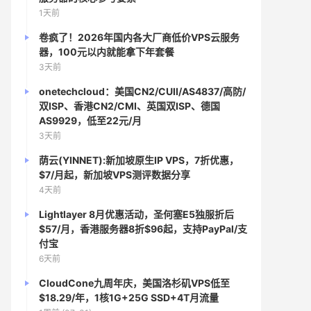
1天前
卷疯了！2026年国内各大厂商低价VPS云服务
器，100元以内就能拿下年套餐
3天前
onetechcloud：美国CN2/CUII/AS4837/高防/
双ISP、香港CN2/CMI、英国双ISP、德国
AS9929，低至22元/月
3天前
荫云(YINNET):新加坡原生IP VPS，7折优惠，
$7/月起，新加坡VPS测评数据分享
4天前
Lightlayer 8月优惠活动，圣何塞E5独服折后
$57/月，香港服务器8折$96起，支持PayPal/支
付宝
6天前
CloudCone九周年庆，美国洛杉矶VPS低至
$18.29/年，1核1G+25G SSD+4T月流量