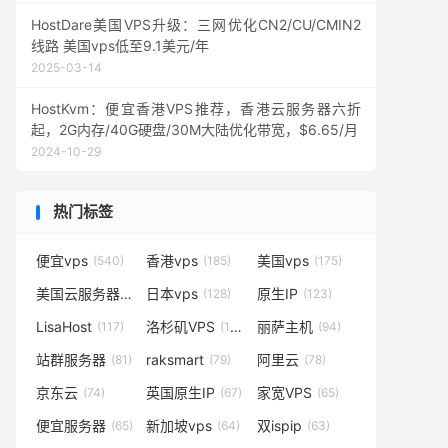
HostDare美国VPS升级：三网优化CN2/CU/CMIN2
线路 美国vps低至9.1美元/年
2025-03-14
HostKvm：便宜香港VPS推荐，香港云服务器六折
起，2G内存/40G硬盘/30M大陆优化带宽，$6.65/月
2024-10-29
热门标签
便宜vps
香港vps
美国vps
(540)
(185)
(175)
美国云服务器
日本vps
原生IP
(138)
(128)
(123)
LisaHost
洛杉矶VPS
丽萨主机
(117)
(102)
(94)
站群服务器
raksmart
阿里云
(81)
(79)
(78)
京东云
英国原生IP
家宽VPS
(74)
(67)
(65)
便宜服务器
新加坡vps
双ispip
(65)
(64)
(63)