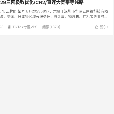
9929三网极致优化/CN2/直连大宽带等线路
/CDN/云牌照 证号 B1-20235897，隶属于深圳市华瑞云网络科技有限
港、美国、日本等区域云服务器、裸金属、物理机、挂机宝等业务，
CMI+9929三网极致优...
23
TikTok专区VPS
阅读(1379)
赞(
1
)

