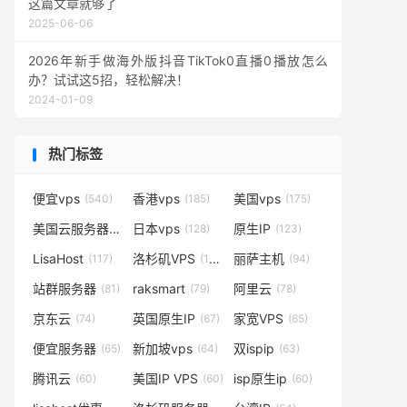
这篇文章就够了
2025-06-06
2026年新手做海外版抖音TikTok0直播0播放怎么
办？试试这5招，轻松解决！
2024-01-09
热门标签
便宜vps
香港vps
美国vps
(540)
(185)
(175)
美国云服务器
日本vps
原生IP
(138)
(128)
(123)
LisaHost
洛杉矶VPS
丽萨主机
(117)
(102)
(94)
站群服务器
raksmart
阿里云
(81)
(79)
(78)
京东云
英国原生IP
家宽VPS
(74)
(67)
(65)
便宜服务器
新加坡vps
双ispip
(65)
(64)
(63)
腾讯云
美国IP VPS
isp原生ip
(60)
(60)
(60)