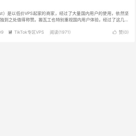
nHost）是以低价VPS起家的商家，经过了大量国内用户的使用，依然坚
独到之处值得称赞。搬瓦工也特别重视国内用户体验，经过了这几年
、不同线路的服务器，可以说在国内培养了大量...
09
TikTok专区VPS
阅读(1971)
赞(
0
)

