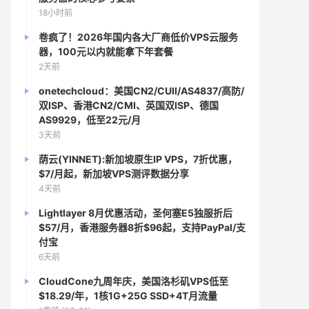
18小时前
卷疯了！2026年国内各大厂商低价VPS云服务
器，100元以内就能拿下年套餐
2天前
onetechcloud：美国CN2/CUII/AS4837/高防/
双ISP、香港CN2/CMI、英国双ISP、德国
AS9929，低至22元/月
3天前
荫云(YINNET):新加坡原生IP VPS，7折优惠，
$7/月起，新加坡VPS测评数据分享
4天前
Lightlayer 8月优惠活动，圣何塞E5独服折后
$57/月，香港服务器8折$96起，支持PayPal/支
付宝
6天前
CloudCone九周年庆，美国洛杉矶VPS低至
$18.29/年，1核1G+25G SSD+4T月流量