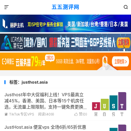
五五测评网


标签：justhost.asia
Justhost年中大促福利上线！VPS最高立
减45%，香港、美国、日本等15个机房任
选，无流量上限限制，支持一键免费更换
IP
TikTok专区VPS
阅读(409)
赞(
0
)


JustHost.asia 便宜vps 全场6折/65折优惠