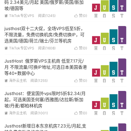
码 2.34美元/月起 美国/俄罗斯/英国/新加
坡/德国等
TikTok专区VPS
阅读(1245)
赞(
0
)


justhost双十二大促，全场VPS低至5折，
不限流量，免费切换机房/免费切换IP，可
选美国/德国/荷兰/瑞士/芬兰等机房
TikTok专区VPS
阅读(1608)
赞(
0
)


JustHost 俄罗斯VPS主机商 低至7.17元/
月 不限流量/可换IP地址,可选日本美国香港
等40+数据中心
海外云主机
阅读(1255)
赞(
0
)


Justhost：便宜国外vps限时5折$2.34/月
起，可选美国圣何塞/西雅图/达拉斯/新加
坡/丹麦/都柏林机房
海外云主机
阅读(1001)
赞(
0
)


Justhost新增日本东京机房7.23元/月起,支