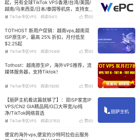
起，另有全球TikTok VPS香港/台湾/美国/
越南/马来西亚/日本/泰国等机房，支持支
付宝/Paypal
TikTok专区VPS
阅读(541)
赞(
0
)


TOTHOST 新用户促销：越南vps,越南双
ISP原生IP，最高 25% 折扣，月付低至
$2.25起
TikTok专区VPS
阅读(1049)
赞(
0
)


Tothost：越南原生IP，海外VPS推荐，流
媒体服务器，支持Tiktok！
TikTok专区VPS
阅读(1826)
赞(
0
)


【丽萨主机看这篇就够了】：双ISP家宽IP
VPS/CN2 GIA精品网/G口大带宽/ip纯
净/TikTok网络首选
TikTok专区VPS
阅读(3763)
赞(
0
)


便宜的海外vps,便宜的沙特阿拉伯云服务