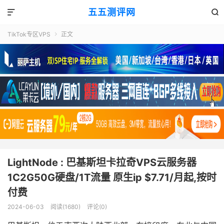
五五测评网


TikTok专区VPS
正文

LightNode : 巴基斯坦卡拉奇VPS云服务器
1C2G50G硬盘/1T流量 原生ip $7.71/月起,按时
付费
2024-06-03
阅读(1680)
评论(0)