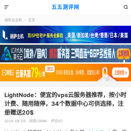
五五测评网


海外云主机
正文

LightNode：便宜的vps云服务器推荐，按小时
计费、随用随停，34个数据中心可供选择，注
册赠送20$
2024-08-09
阅读(3696)
评论(0)