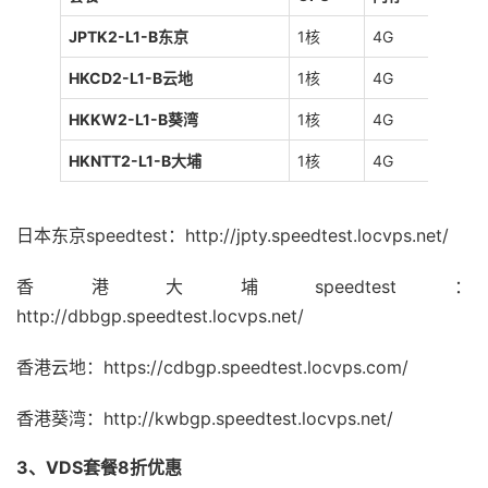
JPTK2-L1-B东京
1核
4G
40G
HKCD2-L1-B云地
1核
4G
40G
HKKW2-L1-B葵湾
1核
4G
40G
HKNTT2-L1-B大埔
1核
4G
40G
日本东京speedtest：http://jpty.speedtest.locvps.net/
香港大埔speedtest：
http://dbbgp.speedtest.locvps.net/
香港云地：https://cdbgp.speedtest.locvps.com/
香港葵湾：http://kwbgp.speedtest.locvps.net/
3、VDS套餐8折优惠