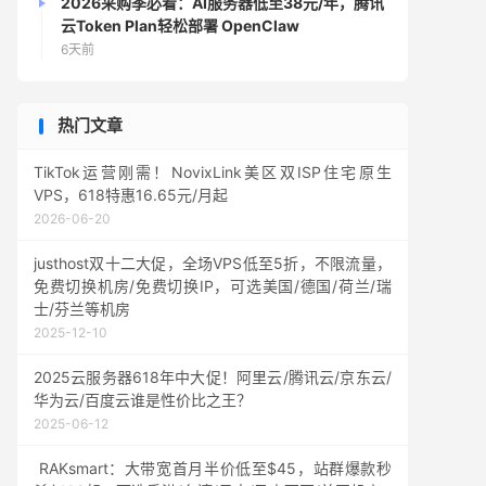
2026采购季必看：AI服务器低至38元/年，腾讯
云Token Plan轻松部署 OpenClaw
6天前
热门文章
TikTok运营刚需！NovixLink美区双ISP住宅原生
VPS，618特惠16.65元/月起
2026-06-20
justhost双十二大促，全场VPS低至5折，不限流量，
免费切换机房/免费切换IP，可选美国/德国/荷兰/瑞
士/芬兰等机房
2025-12-10
2025云服务器618年中大促！阿里云/腾讯云/京东云/
华为云/百度云谁是性价比之王？
2025-06-12
RAKsmart：大带宽首月半价低至$45，站群爆款秒