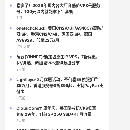
卷疯了！2026年国内各大厂商低价VPS云服务
器，100元以内就能拿下年套餐
刚刚
onetechcloud：美国CN2/CUII/AS4837/高防/
双ISP、香港CN2/CMI、英国双ISP、德国
AS9929，低至22元/月
17小时前
荫云(YINNET):新加坡原生IP VPS，7折优惠，
$7/月起，新加坡VPS测评数据分享
2天前
Lightlayer 8月优惠活动，圣何塞E5独服折后
$57/月，香港服务器8折$96起，支持PayPal/支
付宝
3天前
CloudCone九周年庆，美国洛杉矶VPS低至
$18.29/年，1核1G+25G SSD+4T月流量
5天前