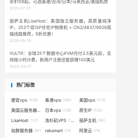
杀$109起，可选香港/台湾/日本/马来西亚/美国机房
2025-07-21
丽萨主机LisaHost：美国独立服务器，高质量纯净
IP，252个双ISP住宅IP物理机 + CN2/4837/9929高
端线路推荐，9折优惠！
2026-05-25
VULTR：全球25个数据中心KVM月付2.5美元起，支
持按小时计费，新用户注册还能获赠100美元
2023-09-01
热门标签
便宜vps
香港vps
美国vps
(539)
(185)
(175)
美国云服务器
日本vps
原生IP
(138)
(128)
(123)
LisaHost
洛杉矶VPS
丽萨主机
(117)
(102)
(94)
站群服务器
raksmart
阿里云
(81)
(79)
(78)