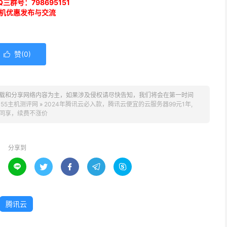
三群号：798695151
机优惠发布与交流
赞(
0
)

载和分享网络内容为主，如果涉及侵权请尽快告知，我们将会在第一时间
。
55主机测评网
»
2024年腾讯云必入款，腾讯云便宜的云服务器99元1年,
同享，续费不涨价
分享到





腾讯云