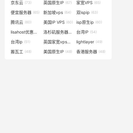
京东云
英国原生IP
家宽VPS
(73)
(67)
(65)
便宜服务器
新加坡vps
双ispip
(65)
(64)
(63)
腾讯云
美国IP VPS
isp原生ip
(60)
(60)
(60)
lisahost优惠码
洛杉矶服务器
台湾IP
(59)
(57)
(54)
台湾ip
英国家宽vps
lightlayer
(51)
(50)
(49)
搬瓦工
美国原生IP
香港服务器
(48)
(48)
(48)