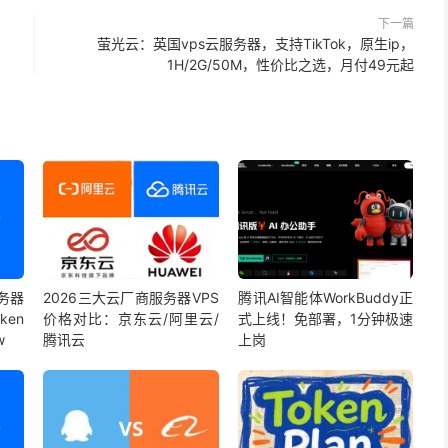
下一篇
内
萤光云：英国vps云服务器，支持TikTok，原生ip，
1H/2G/50M，性价比之选，月付49元起
服务器
2026三大云厂商服务器VPS
腾讯AI智能体WorkBuddy正
ken
价格对比：京东云/阿里云/
式上线！免部署，1分钟极速
w
腾讯云
上岗