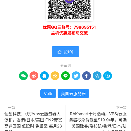
优惠QQ三群号：798695151
主机优惠发布与交流
赞(
0
)

分享到









Vultr
美国云服务器
上一篇
下一篇
恒创科技：秋季vps云服务器大
RAKsmart十月活动，VPS/云服
促销，香港/日本/美国 CN2带宽
务器秒杀价低至$19.9/年，可选
高速回国 低延时 免备案 每月23
美国硅谷/洛杉矶/香港/日本/法