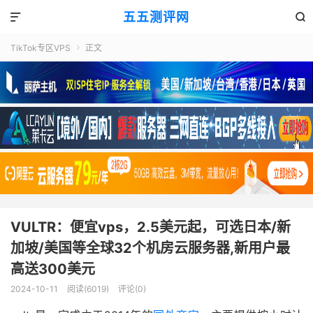
五五测评网


TikTok专区VPS
正文

VULTR：便宜vps，2.5美元起，可选日本/新
加坡/美国等全球32个机房云服务器,新用户最
高送300美元
2024-10-11
阅读(6019)
评论(0)