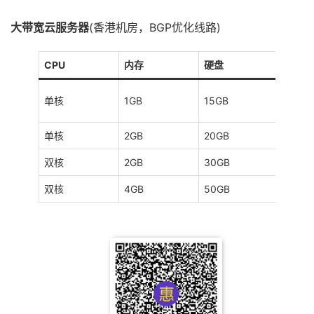
大带宽云服务器
(香港机房，BGP优化线路)
CPU
内存
硬盘
流量
500G
单核
1GB
15GB
s
单核
2GB
20GB
1TB/1
双核
2GB
30GB
2TB/1
双核
4GB
50GB
3TB/1