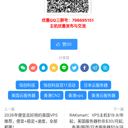
优惠QQ三群号：798695151
主机优惠发布与交流
赞(
0
)

分享到









恒创科技
恒创科技双11活动
日本云服务器
美国云服务器
香港CN2
香港vps
香港云服务器
上一篇
下一篇
2026年便宜且好用的美国VPS
RAKsmart：VPS主机$19.9/年
推荐，便宜+稳定+速度，全部
起，美国服务器秒杀$30/月起,
都要！
香港/韩国/日本服务器$59/月