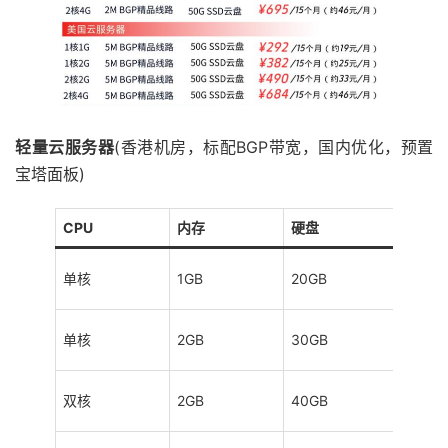
轻量云服务器
(香港机房，标配BGP带宽，国内优化，预置
宝塔面板)
CPU
内存
硬盘
流量
100G
单核
1GB
20GB
s
200G
单核
2GB
30GB
s
300G
双核
2GB
40GB
s