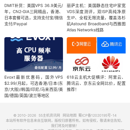
DMIT补货：美国VPS 36.9美元/
丽萨主机：美国静态住宅IP家宽
年，CN2‑GIA三网精品，香港、
VDS深度测评，双ISP高纯净原
日本套餐可选，支持支付宝/微信
生IP、全程无限流量，覆盖洛杉
支付/Paypal
矶Astound Broadband与西雅图
Atlas Networks线路
Evoxt最新优惠码，国外VPS
618云主机大促横评：阿里云、
$2.99/月起，可选香港/日本(东
腾讯云、京东云全网比价，配置
京/大阪)/韩国/印尼/马来西亚/美
推荐！
国/德国/英国/波兰等地区
© 2010-2026
55主机资讯网
网站地图
蜀ICP备12020195号-14
本站所有软件信息来自互联网，版权归原著所有。如有侵权，敬请来信告知，
我们将及时撤销！