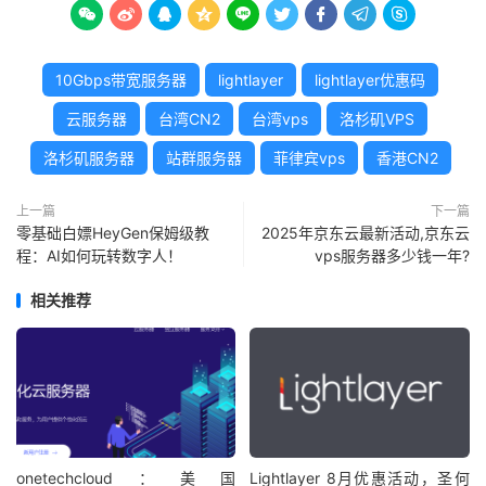









10Gbps带宽服务器
lightlayer
lightlayer优惠码
云服务器
台湾CN2
台湾vps
洛杉矶VPS
洛杉矶服务器
站群服务器
菲律宾vps
香港CN2
上一篇
下一篇
零基础白嫖HeyGen保姆级教
2025年京东云最新活动,京东云
程：AI如何玩转数字人！
vps服务器多少钱一年?
相关推荐
onetechcloud：美国
Lightlayer 8月优惠活动，圣何