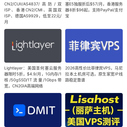
CN2/CUII/AS4837/高防/双
塞E5独服折后$57/月，香港服务
ISP、香港CN2/CMI、英国双
器8折$96起，支持PayPal/支付
ISP、德国AS9929，低至22元/
宝
月
Lightlayer：美国圣何塞云服务
2026高性价比菲律宾VPS，马尼
器限时5折，$4.9/月，1G内存/1
拉本土机房可选，原生家宽IP线
核/50gSSD/1T流量/1Gbps带
路稳定靠谱
宽，CN2GIA高端网络