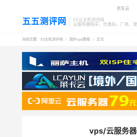
京东云
五五测评网
55云主机测评网
云服务器购买，优惠码，厂商，
当前位置：
55主机测评网
国外vps教程
正文


vps/云服