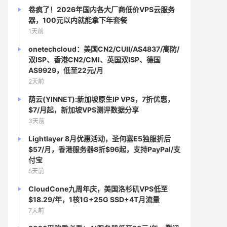
卷疯了！2026年国内各大厂商低价VPS云服务
器，100元以内就能拿下年套餐
1天前
onetechcloud：美国CN2/CUII/AS4837/高防/
双ISP、香港CN2/CMI、英国双ISP、德国
AS9929，低至22元/月
2天前
荫云(YINNET):新加坡原生IP VPS，7折优惠，
$7/月起，新加坡VPS测评数据分享
3天前
Lightlayer 8月优惠活动，圣何塞E5独服折后
$57/月，香港服务器8折$96起，支持PayPal/支
付宝
5天前
CloudCone九周年庆，美国洛杉矶VPS低至
$18.29/年，1核1G+25G SSD+4T月流量
7天前