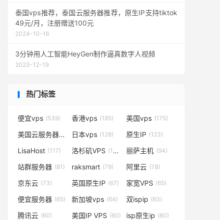
泰国vps推荐，泰国云服务器推荐，原生IP支持tiktok
49元/月，注册赠送100元
2024-10-16
3分钟用人工智能HeyGen制作逼真数字人视频
2023-12-19
热门标签
便宜vps
香港vps
美国vps
(539)
(185)
(175)
美国云服务器
日本vps
原生IP
(138)
(128)
(123)
LisaHost
洛杉矶VPS
丽萨主机
(117)
(102)
(94)
站群服务器
raksmart
阿里云
(81)
(79)
(78)
京东云
英国原生IP
家宽VPS
(73)
(67)
(65)
便宜服务器
新加坡vps
双ispip
(65)
(64)
(63)
腾讯云
美国IP VPS
isp原生ip
(60)
(60)
(60)