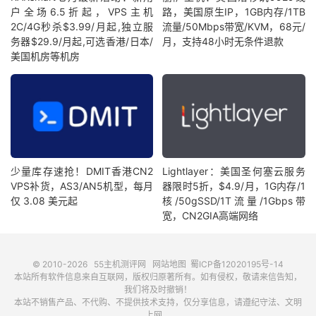
户全场6.5折起，VPS主机
路，美国原生IP，1GB内存/1TB
2C/4G秒杀$3.99/月起,独立服
流量/50Mbps带宽/KVM，68元/
务器$29.9/月起,可选香港/日本/
月，支持48小时无条件退款
美国机房等机房
少量库存速抢！DMIT香港CN2
Lightlayer：美国圣何塞云服务
VPS补货，AS3/AN5机型，每月
器限时5折，$4.9/月，1G内存/1
仅 3.08 美元起
核/50gSSD/1T流量/1Gbps带
宽，CN2GIA高端网络
© 2010-2026
55主机测评网
网站地图
蜀ICP备12020195号-14
本站所有软件信息来自互联网，版权归原著所有。如有侵权，敬请来信告知，
我们将及时撤销！
本站不销售产品、不代购、不提供技术支持，仅分享信息，请遵纪守法、文明
上网。