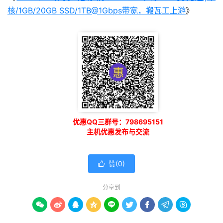
核/1GB/20GB SSD/1TB@1Gbps带宽，搬瓦工上游
》
优惠QQ三群号：798695151
主机优惠发布与交流
赞(
0
)

分享到








