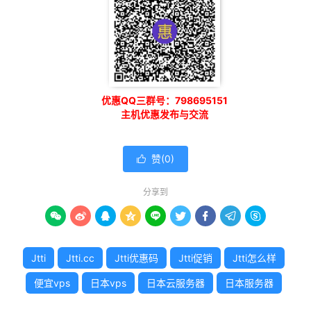
优惠QQ三群号：798695151
主机优惠发布与交流
赞(
0
)

分享到









Jtti
Jtti.cc
Jtti优惠码
Jtti促销
Jtti怎么样
便宜vps
日本vps
日本云服务器
日本服务器