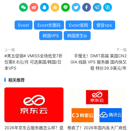









Evoxt
Evoxt优惠码
Evoxt官网
便宜vps
韩国VPS
韩国原生ip
上一篇
下一篇
#黑五促销# VMISS全场低至7折
手慢无！DMIT高端 美国CN2
仅需8.8元/月 可选美国/韩国/日
GIA 线路 VPS 服务器 国内快又
本VPS
稳 特价39.9美元/年
相关推荐
2026年京东云服务器怎么样？盘
卷疯了！2026年国内各大厂商低