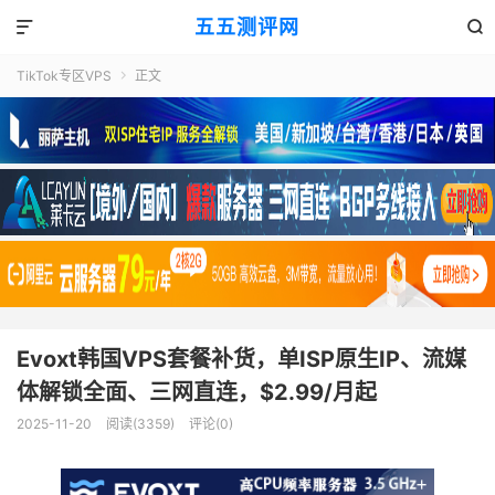
五五测评网


TikTok专区VPS
正文

Evoxt韩国VPS套餐补货，单ISP原生IP、流媒
体解锁全面、三网直连，$2.99/月起
2025-11-20
阅读(3359)
评论(0)