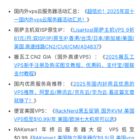
国内外vps云服务器活动汇总：《
超低价！2025年双十
一国内外vps云服务器活动汇总！
》
丽萨主机双ISP原生IP：《
LisaHost丽萨主机VPS 9折
61元/月:双ISP/IP/原生IP,香港/台湾/日本/新加坡/美国/
英国,高速线路CN2/CUII/CMI/AS4837
》
搬瓦工CN2 GIA（国外高速VPS）：《
2025搬瓦工
VPS新手注册及购买图文教程，优惠码，支付宝/银联
支付教程
》
国内优质服务商推荐：《
2025年国内好用且优质的
VPS推荐，阿里云/腾讯云/京东云/华为云,看这篇文章
就够了！
》
便宜美国VPS：《
RackNerd黑五促销 国外KVM 美国
VPS低至$10.99/年 美国/欧洲七大机房可以选
》
RAKsmart 年终云服务器大促 VPS低至
$0.99《
RAKsmart 美国独立服务器仅$9.9/月 美国vps