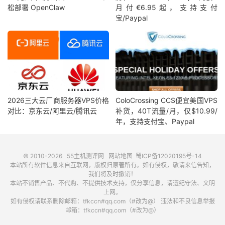
松部署 OpenClaw
月付€6.95起，支持支付
宝/Paypal
2026三大云厂商服务器VPS价格
ColoCrossing CCS便宜美国VPS
对比：京东云/阿里云/腾讯云
补货，40T流量/月，仅$10.99/
年，支持支付宝、Paypal
© 2010-2026
55主机测评网
网站地图
蜀ICP备12020195号-14
本站所有软件信息来自互联网，版权归原著所有。如有侵权，敬请来信告知，
我们将及时撤销！
本站不销售产品、不代购、不提供技术支持，仅分享信息，请遵纪守法、文明
上网。
如有侵权请联系删除邮箱：tfkccn#qq.com（#改为@） 违法和不良信息举报
邮箱：tfkccn#qq.com（#改为@）