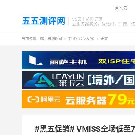
京东云
五五测评网
55云主机测评网
云服务器购买，优惠码，厂商，
当前位置：
55主机测评网
TikTok专区VPS
正文


#黑五促销# VMISS全场低至