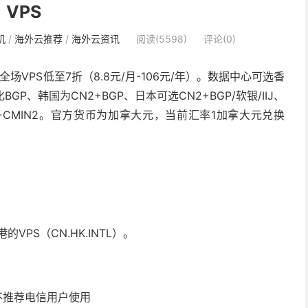
VPS
机
/
海外云推荐
/
海外云资讯
阅读(5598)
评论(0)
VPS低至7折（8.8元/月-106元/年）。数据中心可选香
、韩国为CN2+BGP、日本可选CN2+BGP/软银/IIJ、
A+CUII+CMIN2。官方货币为加拿大元，当前汇率1加拿大元兑换
VPS（CN.HK.INTL）。
不推荐电信用户使用