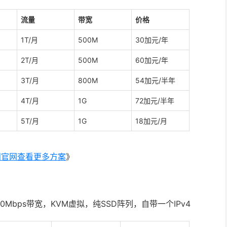
流量
带宽
价格
1T/月
500M
30加元/年
2T/月
500M
60加元/年
3T/月
800M
54加元/半年
4T/月
1G
72加元/半年
5T/月
1G
18加元/月
问官网查看更多方案
》
，100Mbps带宽，KVM虚拟，纯SSD阵列，自带一个IPv4