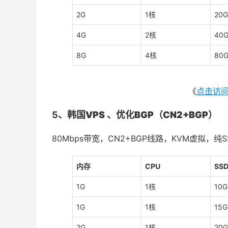
2G
1核
20G
4G
2核
40
8G
4核
80
《
点击访
5、
韩国VPS 、优化BGP（CN2+BGP）
80Mbps带宽，CN2+BGP线路，KVM虚拟，纯S
内存
CPU
SS
1G
1核
10G
1G
1核
15G
2G
1核
20G