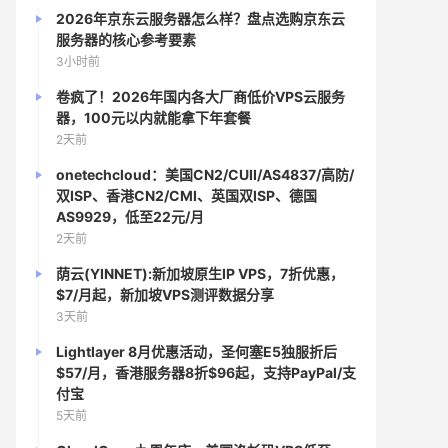
2026年京东云服务器怎么样？盘点选购京东云
服务器的核心参考要素
3小时前
卷疯了！2026年国内各大厂商低价VPS云服务
器，100元以内就能拿下年套餐
2天前
onetechcloud：美国CN2/CUII/AS4837/高防/
双ISP、香港CN2/CMI、英国双ISP、德国
AS9929，低至22元/月
2天前
荫云(YINNET):新加坡原生IP VPS，7折优惠，
$7/月起，新加坡VPS测评数据分享
3天前
Lightlayer 8月优惠活动，圣何塞E5独服折后
$57/月，香港服务器8折$96起，支持PayPal/支
付宝
5天前