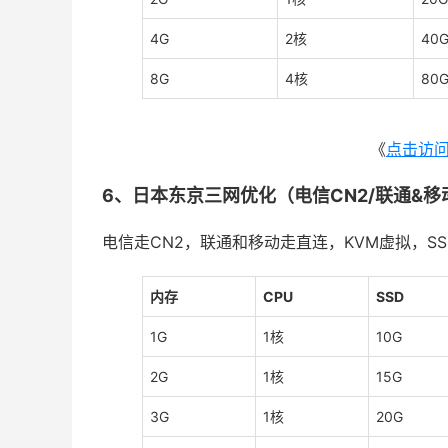
4G
2核
40
8G
4核
80
《
点击访
6、日本东京三网优化（电信CN2/联通&移
电信走CN2，联通和移动走直连，KVM虚拟，SSD r
内存
CPU
SSD
1G
1核
10G
2G
1核
15G
3G
1核
20G