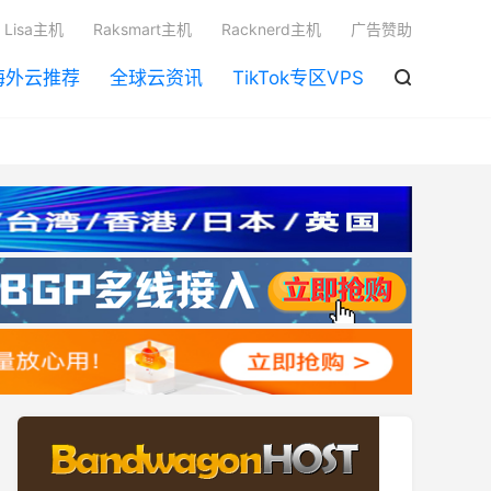

Lisa主机
Raksmart主机
Racknerd主机
广告赞助
海外云推荐
全球云资讯
TikTok专区VPS
