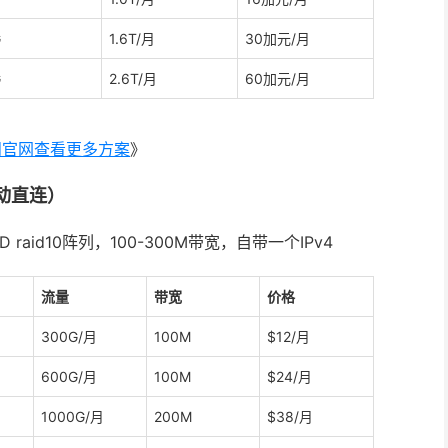
G
1.6T/月
30加元/月
G
2.6T/月
60加元/月
问官网查看更多方案
》
动直连）
aid10阵列，100-300M带宽，自带一个IPv4
流量
带宽
价格
300G/月
100M
$12/月
600G/月
100M
$24/月
1000G/月
200M
$38/月