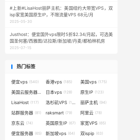
#上新#LisaHost丽萨主机：美国纽约大带宽VPS，双
isp家宽美国原生IP，不限流量VPS 68元/月
2025-05-30
Justhost：便宜国外vps限时5折$2.34/月起，可选美
国圣何塞/西雅图/达拉斯/新加坡/丹麦/都柏林机房
2025-07-15
热门标签
便宜vps
香港vps
美国vps
(540)
(185)
(175)
美国云服务器
日本vps
原生IP
(138)
(128)
(123)
LisaHost
洛杉矶VPS
丽萨主机
(117)
(102)
(94)
站群服务器
raksmart
阿里云
(81)
(79)
(78)
京东云
英国原生IP
家宽VPS
(74)
(67)
(65)
便宜服务器
新加坡vps
双ispip
(65)
(64)
(63)