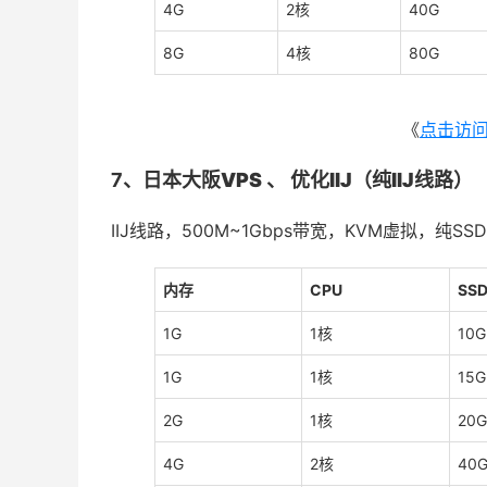
4G
2核
40G
8G
4核
80G
《
点击访
7、
日本大阪VPS 、 优化IIJ（纯IIJ线路）
IIJ线路，500M~1Gbps带宽，KVM虚拟，纯SS
内存
CPU
SS
1G
1核
10G
1G
1核
15G
2G
1核
20G
4G
2核
40