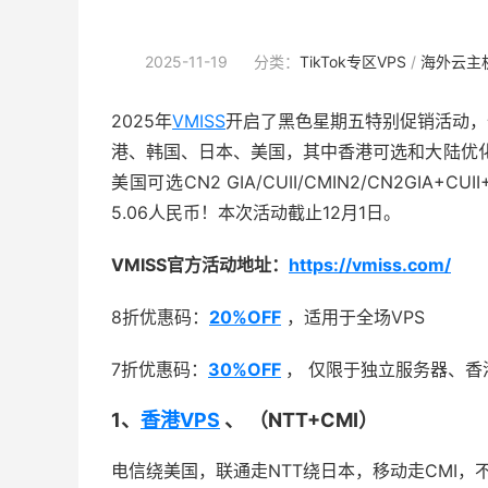
2025-11-19
分类：
TikTok专区VPS
/
海外云主
2025年
VMISS
开启了黑色星期五特别促销活动，全场
港、韩国、日本、美国，其中香港可选和大陆优化BGP
美国可选CN2 GIA/CUII/CMIN2/CN2GI
5.06人民币！本次活动截止12月1日。
VMISS官方活动地址：
https://vmiss.com/
8折优惠码：
20%OFF
，适用于全场VPS
7折优惠码：
30%OFF
， 仅限于独立服务器、香港的
1、
香港VPS
、 （NTT+CMI）
电信绕美国，联通走NTT绕日本，移动走CMI，