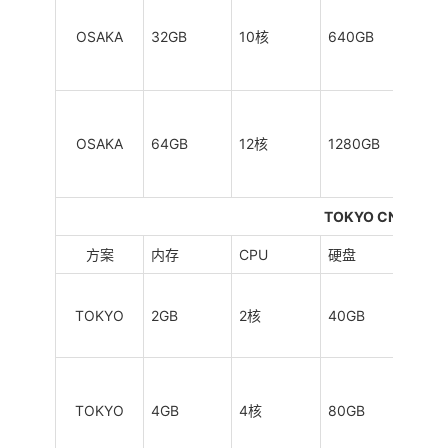
OSAKA
32GB
10核
640GB
6TB
OSAKA
64GB
12核
1280GB
8TB
TOKYO CN2 GIA
方案
内存
CPU
硬盘
流量
TOKYO
2GB
2核
40GB
0.5
TOKYO
4GB
4核
80GB
1TB