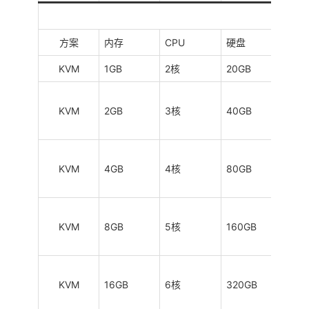
KVM
方案
内存
CPU
硬盘
流量
KVM
1GB
2核
20GB
1TB
KVM
2GB
3核
40GB
2TB
KVM
4GB
4核
80GB
3TB
KVM
8GB
5核
160GB
4TB
KVM
16GB
6核
320GB
5TB