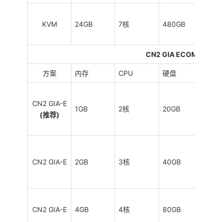
KVM
24GB
7核
480GB
6TB
CN2 GIA ECOMMERC
方案
内存
CPU
硬盘
流量
CN2 GIA-E
1GB
2核
20GB
1TB
(推荐)
CN2 GIA-E
2GB
3核
40GB
2TB
CN2 GIA-E
4GB
4核
80GB
3TB