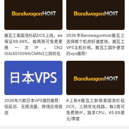
搬瓦工美国洛杉矶DC5上线，sla
2026年Bandwagonhost搬瓦工
保证99.99%，每两周可免费更
选择哪个机房好速度快，搬瓦工
换一次IP，CN2
VPS主机价格，搬瓦工国外便宜
GIA/AS10099/CMIN2三网优化
的vps推荐！
2026年六款日本VPS强烈推荐：
#上新#搬瓦工新增美国洛杉矶
低延迟、无限流量、跨境应用首
DC5，三网优化线路，每2周可
选
免费换IP，独享CPU，65.89美
元/季度