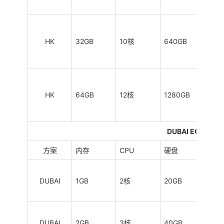
HK
32GB
10核
640GB
6TB
HK
64GB
12核
1280GB
8TB
DUBAI ECOM
方案
内存
CPU
硬盘
流量
DUBAI
1GB
2核
20GB
0.5
DUBAI
2GB
3核
40GB
1TB