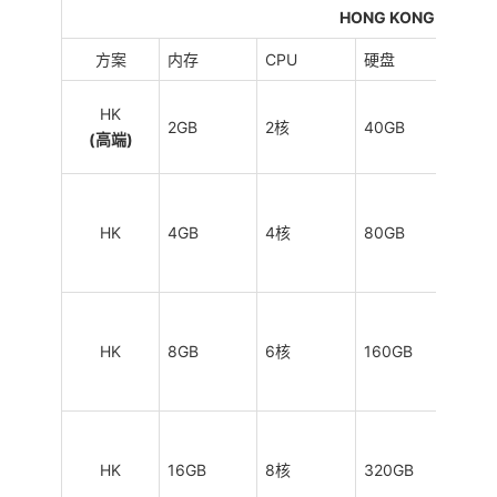
HONG KONG CN2 G
方案
内存
CPU
硬盘
流量
HK
2GB
2核
40GB
0.5
(高端)
HK
4GB
4核
80GB
1TB
HK
8GB
6核
160GB
2TB
HK
16GB
8核
320GB
4TB