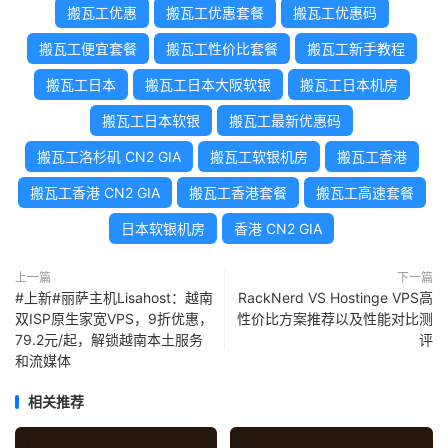
搬瓦工优惠
搬瓦工优惠套餐
搬瓦工优惠码
搬瓦工便宜套餐
搬瓦工性价比套餐
搬瓦工新手教程
搬瓦工日本
搬瓦工日本大阪软银
搬瓦工日本机房
搬瓦工日本软银
搬瓦工最新优惠码
搬瓦工洛杉矶 CN2 GIA
搬瓦工软银机房
搬瓦工香港
搬瓦工香港 CN2 GIA
搬瓦工香港套餐
搬瓦工高速套餐
日本软银机房
香港 CN2 GIA
上一篇
下一篇
#上新#丽萨主机Lisahost：越南
RackNerd VS Hostinge VPS高
双ISP原生家宽VPS，9折优惠，
性价比方案推荐以及性能对比测
79.2元/起，解锁越南本土服务
评
和流媒体
相关推荐