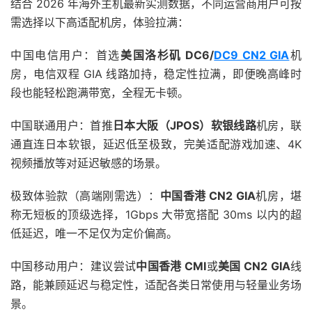
结合 2026 年海外主机最新实测数据，不同运营商用户可按
需选择以下高适配机房，体验拉满：
中国电信用户：首选
美国洛杉矶 DC6/
DC9 CN2 GIA
机
房，电信双程 GIA 线路加持，稳定性拉满，即便晚高峰时
段也能轻松跑满带宽，全程无卡顿。
中国联通用户：首推
日本大阪（JPOS）软银线路
机房，联
通直连日本软银，延迟低至极致，完美适配游戏加速、4K
视频播放等对延迟敏感的场景。
极致体验款（高端刚需选）：
中国香港 CN2 GIA
机房，堪
称无短板的顶级选择，1Gbps 大带宽搭配 30ms 以内的超
低延迟，唯一不足仅为定价偏高。
中国移动用户：建议尝试
中国香港 CMI
或
美国 CN2 GIA
线
路，能兼顾延迟与稳定性，适配各类日常使用与轻量业务场
景。