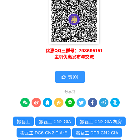
优惠QQ三群号：798695151
主机优惠发布与交流
赞(
0
)

分享到









搬瓦工
搬瓦工 CN2 GIA
搬瓦工 CN2 GIA 机房
搬瓦工 DC6 CN2 GIA-E
搬瓦工 DC9 CN2 GIA