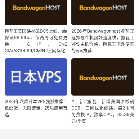
搬瓦工美国洛杉矶DC5上线，sla
2026年Bandwagonhost搬瓦工
保证99.99%，每两周可免费更
选择哪个机房好速度快，搬瓦工
换一次IP，CN2
VPS主机价格，搬瓦工国外便宜
GIA/AS10099/CMIN2三网优化
的vps推荐！
2026年六款日本VPS强烈推荐：
#上新#搬瓦工新增美国洛杉矶
低延迟、无限流量、跨境应用首
DC5，三网优化线路，每2周可
选
免费换IP，独享CPU，65.89美
元/季度