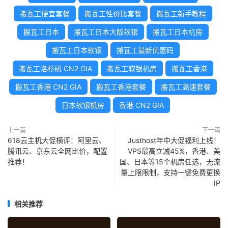
搬瓦工便宜套餐
搬瓦工性价比套餐
搬瓦工新手教程
搬瓦工日本
搬瓦工日本大阪软银
搬瓦工日本机房
搬瓦工日本软银
搬瓦工最新优惠码
搬瓦工洛杉矶 CN2 GIA
搬瓦工软银机房
搬瓦工香港
搬瓦工香港 CN2 GIA
搬瓦工香港套餐
搬瓦工高速套餐
日本软银机房
香港 CN2 GIA
上一篇
下一篇
618云主机大促横评：阿里云、
Justhost年中大促福利上线！
腾讯云、京东云全网比价，配置
VPS最高立减45%，香港、美
推荐！
国、日本等15个机房任选，无流
量上限限制，支持一键免费更换
IP
相关推荐