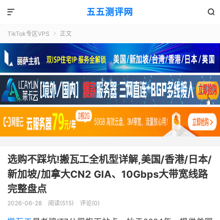
五五测评网


TikTok专区VPS
正文

选购不踩坑!搬瓦工全机型详解,美国/香港/日本/
新加坡/加拿大CN2 GIA、10Gbps大带宽线路
完整盘点
2026-06-28
阅读(515)
评论(0)