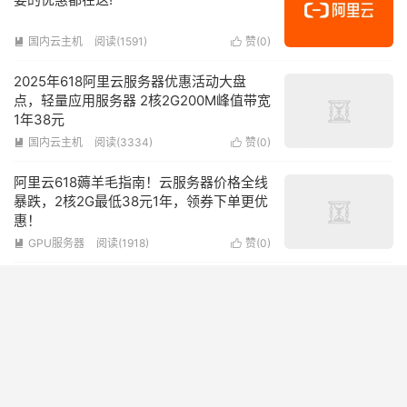
国内云主机
阅读(1591)
赞(
0
)


2025年618阿里云服务器优惠活动大盘
点，轻量应用服务器 2核2G200M峰值带宽
1年38元
国内云主机
阅读(3334)
赞(
0
)


阿里云618薅羊毛指南！云服务器价格全线
暴跌，2核2G最低38元1年，领券下单更优
惠！
GPU服务器
阅读(1918)
赞(
0
)


2025阿里云服务器多少钱一年？2025最新
阿里云服务器便宜方案推荐
TikTok专区VPS
阅读(2140)
赞(
0
)


阿里云618省钱攻略，云服务器38元起,新
用户还可以折上再折，这也太便宜了！