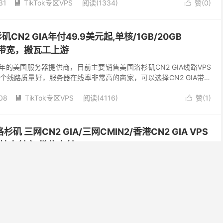
31
TikTok专区VPS
阅读(1334)
赞(
0
)


矶CN2 GIA年付49.9美元起,单核/1GB/20GB
ps带宽，搬瓦工上游
17年的美国服务器提供商，目前主要销售美国洛杉矶CN2 GIA线路VPS
个线路质量好，服务器在线率非常高的商家，可以选择CN2 GIA带宽
非常有特色的，但是CN2 GI...
08
TikTok专区VPS
阅读(4116)
赞(
1
)


杉矶 三网CN2 GIA/三网CMIN2/香港CN2 GIA VPS
持支付宝/微信支付/Paypal
，主营原生IP的美国洛杉矶、中国香港、日本东京机房双程CN2 GIA线路
很多服务器品牌CN2 GIA线路的上游厂家，支持支付宝、微信支付和
CN2 GIA和三网CM...
16
TikTok专区VPS
阅读(6032)
赞(
2
)

