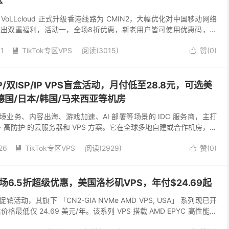
体
啦！VoLLcloud 正式升级香港线路为 CMIN2，大幅优化对中国移动网络
出双重福利，活动一，全场8折优惠，新老用户皆可使用优惠码，购
三免福利！活动二、老用户续费...
11
TikTok专区VPS
阅读(3015)
赞(
0
)


IP/双ISP/IP VPS盲盒活动，月付低至28.8元，可选美
德国/日本/韩国/马来西亚等机房
向跨境业务、内容出海、游戏加速、AI 部署等场景的 IDC 服务商，主打
路 + 高防护 的云服务器和 VPS 方案。它在全球多地自建或合作机房，覆
orocl...
26
TikTok专区VPS
阅读(2929)
赞(
0
)


出全场6.5折超级优惠，美国洛杉矶VPS，年付$24.69起
出促销活动，其旗下 「CN2-GIA NVMe AMD VPS, USA」 系列现已开
价格最低仅 24.69 美元/年。该系列 VPS 搭载 AMD EPYC 高性能处