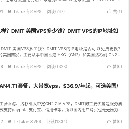
套餐限速为10...
21
TikTok专区VPS
阅读(747)
赞(
1
)


么样？DMIT 美国VPS多少钱？DMIT VPS的IP地址如
？DMIT 美国VPS多少钱？DMIT VPS的IP地址是否可以免费更换？
7 年的美国商家，主要从事中国香港 HKG（CN2）和美国洛杉矶 CN2 直
.
18
TikTok专区VPS
阅读(1323)
赞(
0
)


N4.T1套餐，大带宽vps，$36.9/年起，可选美国/
，主营香港、洛杉矶大带宽CN2 GIA VPS，DMIT的主要优势是服务质
式支持paypal、支付宝、信用卡等，所以国内用户购买也毫无压力。
的 LAX.AN4...
12
TikTok专区VPS
阅读(1334)
赞(
0
)

