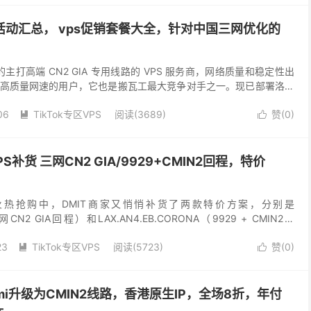
新活动汇总， vps促销套餐大全，针对中国三网优化的
主打高端 CN2 GIA 专用线路的 VPS 服务商，网络质量和稳定性出
高质量网速的用户，它​也是搬瓦工最大竞争对手之一。现已部署洛杉
四大，全程优化三网回程，低延迟、高稳...
06
TikTok专区VPS
阅读(3689)
赞(
0
)


S补货 三网CN2 GIA/9929+CMIN2回程，特价
销火热抢购中，DMIT商家又悄悄补货了两款特价方案，分别是
三网CN2 GIA回程）和LAX.AN4.EB.CORONA（9929 + CMIN2回
美元。由于这两款...
23
TikTok专区VPS
阅读(5723)
赞(
0
)


港cmi升级为CMIN2线路，香港原生IP，全场8折，年付