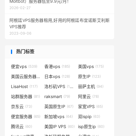
Moltbot）服务器低至9.9元/月！
2026-02-27
阿根廷VPS服务器租用,好用的阿根廷布宜诺斯艾利斯
VPS推荐
2023-09-06
热门标签
便宜vps
香港vps
美国vps
(539)
(185)
(175)
美国云服务器
日本vps
原生IP
(138)
(128)
(123)
LisaHost
洛杉矶VPS
丽萨主机
(117)
(102)
(94)
站群服务器
raksmart
阿里云
(81)
(79)
(78)
京东云
英国原生IP
家宽VPS
(73)
(67)
(65)
便宜服务器
新加坡vps
双ispip
(65)
(64)
(63)
腾讯云
美国IP VPS
isp原生ip
(60)
(60)
(60)