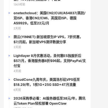
19小时前
onetechcloud：美国CN2/CUII/AS4837/高防/
双ISP、香港CN2/CMI、英国双ISP、德国
AS9929，低至22元/月
2天前
荫云(YINNET):新加坡原生IP VPS，7折优惠，
$7/月起，新加坡VPS测评数据分享
3天前
Lightlayer 8月优惠活动，圣何塞E5独服折后
$57/月，香港服务器8折$96起，支持PayPal/支
付宝
4天前
CloudCone九周年庆，美国洛杉矶VPS低至
$18.29/年，1核1G+25G SSD+4T月流量
6天前
2026采购季必看：AI服务器低至38元/年，腾讯
云Token Plan轻松部署 OpenClaw