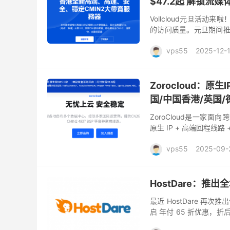
$47.2起 解锁流媒
Vollcloud元旦活动来
的访问质量。元旦期间推
买年付产品还可以免费赠送
vps55
2025-12-
Zorocloud：原生
国/中国香港/英国/
ZoroCloud是一家面
原生 IP + 高端回程线
盖亚洲、美洲、欧洲等核心。 Z
vps55
2025-09-
HostDare：推
最近 HostDare 再次推
启 年付 65 折优惠，折后
理器 与 NV...