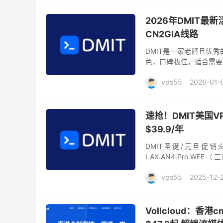
2026年DMIT最
CN2GIA线路
DMIT是一家老牌且优秀的
色，口碑极佳，适合需要
矶、圣何塞、香港、东京
vps55
2026-01-
速抢！DMIT美国VP
$39.9/年
DMIT圣诞/元旦促
LAX.AN4.Pro.WEE（
程），年付价格低至39.9
vps55
2025-12-
Vollcloud：香