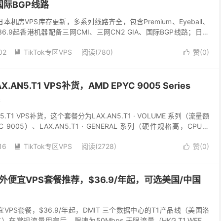
和国际BGP线路
本机房VPS库存更新，多系列线路齐全，包含Premium、Eyeball、
 $36.9起香港机器配备三网CMI、三网CN2 GIA、国际BGP线路；日本
..
02
TikTok专区VPS
阅读(780)
赞(
0
)


AN5.T1 VPS补货，AMD EPYC 9005 Series
5.T1 VPS补货，这个套餐分为LAX.AN5.T1 · VOLUME 系列（流量额
 9005）、LAX.AN5.T1 · GENERAL 系列（硬件规格高，CPU：
16
TikTok专区VPS
阅读(2728)
赞(
0
)


外便宜VPS套餐推荐，$36.9/年起，可选美国/中国
VPS套餐，$36.9/年起，DMIT 三个数据中心的T1产品线（美国洛
）在常规流量用完后，限速为50Mbps 无限流量（HKG.T1.WEE、