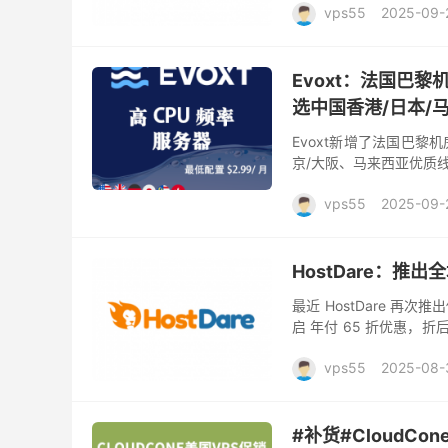
vps55
2025-09-
Evoxt：法国巴黎
选中国香港/日本/
Evoxt新增了法国巴黎
京/大阪、马来西亚优质
士、澳大利亚、印度尼西亚
vps55
2025-09-
HostDare：推
最近 HostDare 再次推
启 年付 65 折优惠，折后
理器 与 NV...
vps55
2025-08-
#补货#CloudCo