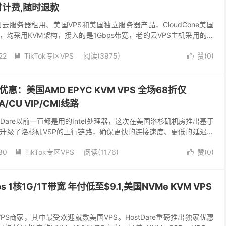
小时计费,随时退款
美国云服务器租用、美国VPS和美国独立服务器产品，CloudCone美国
，均采用KVM架构，接入的是1Gbps带宽，老的云VPS主机采用的是
VPS主机方案采用的是S...
22
TikTok专区VPS
阅读(3975)
赞(
0
)


别优惠：美国AMD EPYC KVM VPS 全场68折仅
IA/CU VIP/CMI线路
tDare以前一直都是用的Intel处理器，这次在美国洛杉矶机房推出基于
，并且升级了洛杉矶VSP的上行链路，确保更快的连接速度、更低的延迟和
Dare官网：点击直达 ...
30
TikTok专区VPS
阅读(1176)
赞(
0
)


s 1核1G/1T带宽 年付低至$9.1,美国NVMe KVM VPS
外VPS商家，其中最受欢迎就数美国VPS。HostDare重磅推出独家优惠