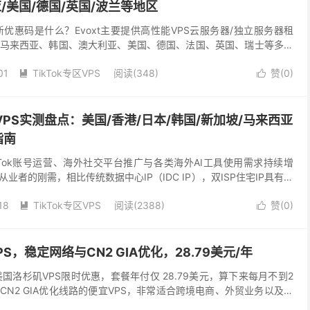
/美国/德国/英国/波兰等地区
t最新优惠码是什么？Evoxt主要提供高性能VPS云服务器/独立服务器租
马来西亚、韩国、澳大利亚、美国、德国、法国、英国、瑞士等多个
EPYC处理器，NVMe SSD...
01
TikTok专区VPS
阅读(348)
赞(
0
)


宽VPS实测盘点：美国/香港/日本/韩国/新加坡/马来西亚
指南
kTok账号运营、海外社交平台推广与各类海外AI工具使用需求持续增
业者的刚需，相比传统数据中心IP（IDC IP），双ISP住宅IP具有更
广告投放、跨境业务管理等场景中...
18
TikTok专区VPS
阅读(2388)
赞(
0
)


VPS，稳定网络与CN2 GIA优化，28.79美元/年
了美国洛杉矶VPS限时优惠，套餐年付仅 28.79美元，算下来每月不到2
N2 GIA优化线路的便宜VPS，非常适合跨境电商、外贸业务以及海
云服务器时，很多用户都关心网...