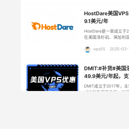
HostDare美国V
9.1美元/年
HostDare是一家成
在美国洛杉矶、保加利亚
VPS为大阪机房软银线路，
vps55
2025-03-
DMIT:#补货#美国洛
49.9美元/年起，支
DMIT成立于2017年
VPS和专用服务器，是
Paypal。 DMIT美国三网
vps55
2025-01-
TOTHOST 越南原生