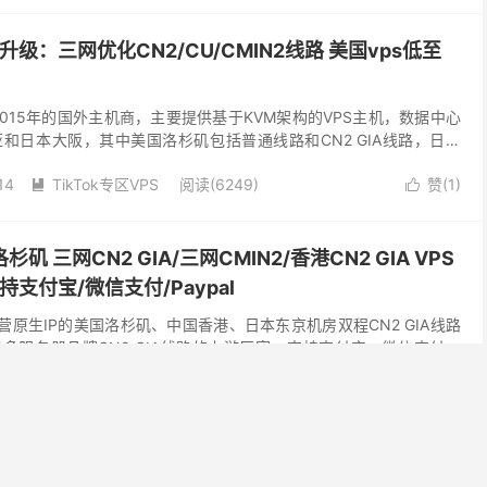
PS升级：三网优化CN2/CU/CMIN2线路 美国vps低至
立于2015年的国外主机商，主要提供基于KVM架构的VPS主机，数据中心
和日本大阪，其中美国洛杉矶包括普通线路和CN2 GIA线路，日本
所有订单支持使用PayPal、支...
14
TikTok专区VPS
阅读(6249)
赞(
1
)


杉矶 三网CN2 GIA/三网CMIN2/香港CN2 GIA VPS
持支付宝/微信支付/Paypal
，主营原生IP的美国洛杉矶、中国香港、日本东京机房双程CN2 GIA线路
很多服务器品牌CN2 GIA线路的上游厂家，支持支付宝、微信支付和
CN2 GIA和三网CM...
16
TikTok专区VPS
阅读(6036)
赞(
2
)


IP VPS 新用户20%优惠 低至2.4 美元起，100-