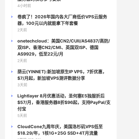
4小时前
卷疯了！2026年国内各大厂商低价VPS云服务
器，100元以内就能拿下年套餐
2天前
onetechcloud：美国CN2/CUII/AS4837/高防/
双ISP、香港CN2/CMI、英国双ISP、德国
AS9929，低至22元/月
2天前
荫云(YINNET):新加坡原生IP VPS，7折优惠，
$7/月起，新加坡VPS测评数据分享
3天前
Lightlayer 8月优惠活动，圣何塞E5独服折后
$57/月，香港服务器8折$96起，支持PayPal/支
付宝
5天前
CloudCone九周年庆，美国洛杉矶VPS低至
$18.29/年，1核1G+25G SSD+4T月流量