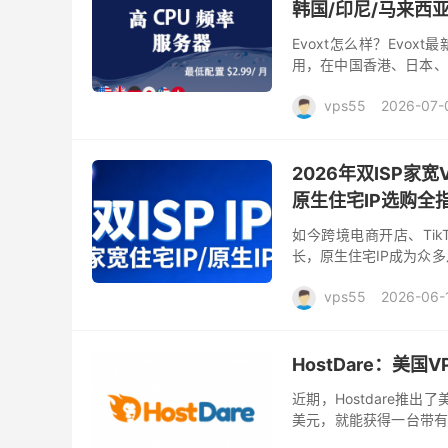
韩国/印尼/马来西亚
Evoxt怎么样？Evox
用，在中国香港、日本、
国家和地区部署，配备AMD 
vps55
2026-07-
2026年双ISP家
原生住宅IP选购全
如今跨境电商开店、Ti
长，原生住宅IP成为众多从
高的可信度，在账号运营、
vps55
2026-06-
HostDare：美国
近期，Hostdare推出
美元，就能获得一台带有C
外建站用户。 在选择海外