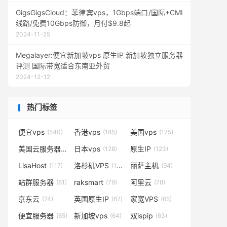
GigsGigsCloud：菲律宾vps，1Gbps端口/国际+CMI
线路/免费10Gbps防御，月付$9.8起
2024-11-25
Megalayer:便宜新加坡vps 原生IP 新加坡独立服务器
评测 国际带宽适合东南亚外贸
2024-12-12
热门标签
便宜vps
香港vps
美国vps
(540)
(185)
(175)
美国云服务器
日本vps
原生IP
(138)
(128)
(123)
LisaHost
洛杉矶VPS
丽萨主机
(117)
(102)
(94)
站群服务器
raksmart
阿里云
(81)
(79)
(78)
京东云
英国原生IP
家宽VPS
(74)
(67)
(65)
便宜服务器
新加坡vps
双ispip
(65)
(64)
(63)