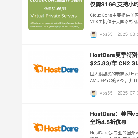
仅需$1.66,支持
CloudCone主要提供
VPS主机位于美国洛杉矶
HHD硬盘存储，新推出的云
vps55
2025-08-
HostDare夏季特
$25.83/年 CN2 G
国人很熟悉的老商家Hos
AMD EPYC的VPS
更流畅的托管体验。 Host
vps55
2025-07-
HostDare：美国vp
全场4.5折优惠
HostDare是专业的国