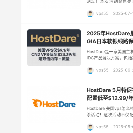
活动！本次活动聚焦美国洛
ASSD等多种类型，全场尽
vps55
2025-07-
2025年HostDar
GIA日本软银线路保
HostDare是一家美国
IDC产品解决方案，包
而且机房针对亚洲地区（包
vps55
2025-06-
HostDare 5月特
配置低至$12.99/
HostDare 美国vps怎
杀活动！这次活动不仅配置
内存、10GB NVMe SSD存
vps55
2025-05-