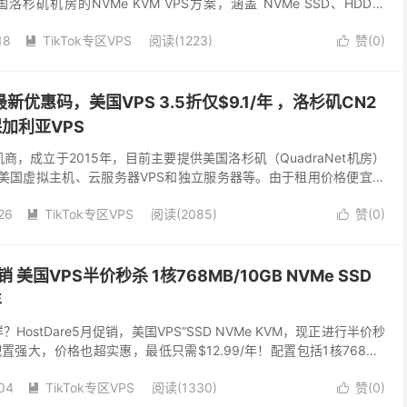
杉矶机房的NVMe KVM VPS方案，涵盖 NVMe SSD、HDD、
享4.5折超值折扣...
18
TikTok专区VPS
阅读(1223)
赞(
0
)


e最新优惠码，美国VPS 3.5折仅$9.1/年 ，洛杉矶CN2
加利亚VPS
主机商，成立于2015年，目前主要提供美国洛杉矶（QuadraNet机房）
括美国虚拟主机、云服务器VPS和独立服务器等。由于租用价格便宜，
括中国）进行特别优化，所以访问...
26
TikTok专区VPS
阅读(2085)
赞(
0
)


促销 美国VPS半价秒杀 1核768MB/10GB NVMe SSD
年
么样？HostDare5月促销，美国VPS“SSD NVMe KVM，现正进行半价秒
强大，价格也超实惠，最低只需$12.99/年！配置包括1核768MB
...
04
TikTok专区VPS
阅读(1330)
赞(
0
)

