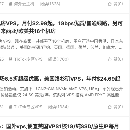
27
海外云主机
阅读(1628)
赞(
0
)


机房VPS，月付$2.99起，1Gbps优质/普通线路，另可
马来西亚/欧美共16个机房
机房VPS，现在商家一共部署了16个机房，用户可选中国香港、日本东
线路/普通 、美国洛杉矶/纽约、英国、德国、荷兰、波兰、加拿大、瑞
和新增的法国巴黎机房VPS，优质线路分...
25
TikTok专区VPS
阅读(1700)
赞(
0
)


出全场6.5折超级优惠，美国洛杉矶VPS，年付$24.69起
出促销活动，其旗下 「CN2-GIA NVMe AMD VPS, USA」 系列现已开
价格最低仅 24.69 美元/年。该系列 VPS 搭载 AMD EPYC 高性能处
31
TikTok专区VPS
阅读(1334)
赞(
0
)


ne：国外vps,便宜美国VPS1核1G/纯SSD/原生IP每月